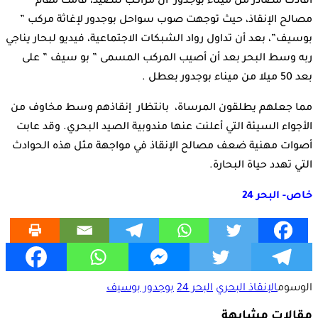
أفادت مصادر من ميناء بوجدور أن مراكب للصيد، قامت مقام
مصالح الإنقاذ، حيث توجهت صوب سواحل بوجدور لإغاثة مركب ”
بوسيف”، بعد أن تداول رواد الشبكات الاجتماعية، فيديو لبحار يناجي
ربه وسط البحر بعد أن أصيب المركب المسمى ” بو سيف ” على
بعد 50 ميلا من ميناء بوجدور بعطل .
مما جعلهم يطلقون المرساة، بانتظار إنقاذهم وسط مخاوف من
الأجواء السيئة التي أعلنت عنها مندوبية الصيد البحري. وقد عابت
أصوات مهنية ضعف مصالح الإنقاذ في مواجهة مثل هذه الحوادث
التي تهدد حياة البحارة.
خاص- البحر 24
الوسوم
الإنقاذ البحري
البحر 24
بوجدور
بوسيف
مقالات مشابهة