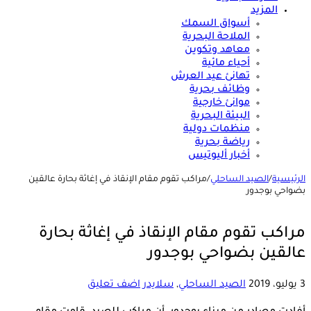
المزيد
أسواق السمك
الملاحة البحرية
معاهد وتكوين
أحياء مائية
تهانئ عيد العرش
وظائف بحرية
موانئ خارجية
البيئة البحرية
منظمات دولية
رياضة بحرية
أخبار أليوتيس
الرئيسية
/
الصيد الساحلي
/
مراكب تقوم مقام الإنقاذ في إغاثة بحارة عالقين
بضواحي بوجدور
مراكب تقوم مقام الإنقاذ في إغاثة بحارة
عالقين بضواحي بوجدور
3 يوليو، 2019
الصيد الساحلي
,
سلايدر
اضف تعليق