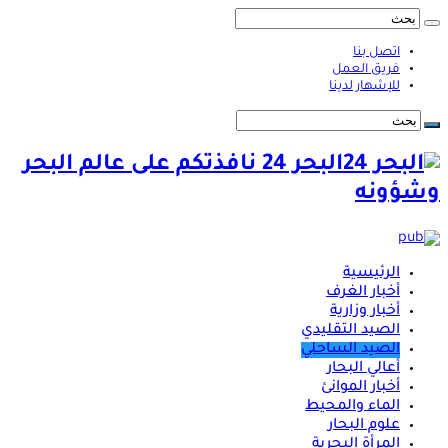
اتصل بنا
فريق العمل
للإشهار لدينا
البحر 24 نافذتكم على عالم البحر
وشؤونه
الرئيسية
أخبار الغرف
أخبار وزارية
الصيد التقليدي
الصيد الساحلي
أعالي البحار
أخبار الموانئ
الماء والمحيط
علوم البحار
المرأة البحرية