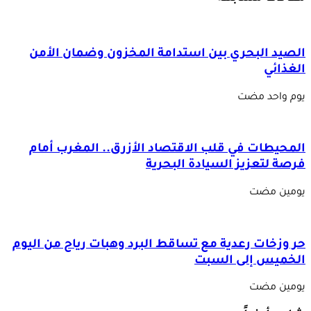
الصيد البحري بين استدامة المخزون وضمان الأمن
الغذائي
‏يوم واحد مضت
المحيطات في قلب الاقتصاد الأزرق.. المغرب أمام
فرصة لتعزيز السيادة البحرية
‏يومين مضت
حر وزخات رعدية مع تساقط البرد وهبات رياح من اليوم
الخميس إلى السبت
‏يومين مضت