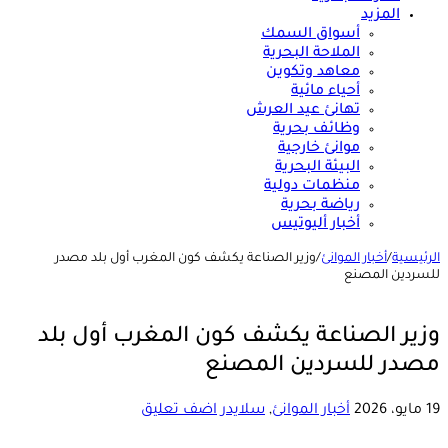
المزيد
أسواق السمك
الملاحة البحرية
معاهد وتكوين
أحياء مائية
تهانئ عيد العرش
وظائف بحرية
موانئ خارجية
البيئة البحرية
منظمات دولية
رياضة بحرية
أخبار أليوتيس
الرئيسية
/
أخبار الموانئ
/
وزير الصناعة يكشف كون المغرب أول بلد مصدر
للسردين المصنع
وزير الصناعة يكشف كون المغرب أول بلد
مصدر للسردين المصنع
19 مايو، 2026
أخبار الموانئ
,
سلايدر
اضف تعليق