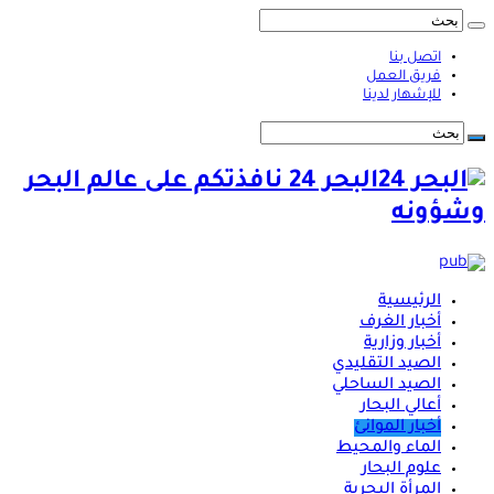
اتصل بنا
فريق العمل
للإشهار لدينا
البحر 24 نافذتكم على عالم البحر
وشؤونه
الرئيسية
أخبار الغرف
أخبار وزارية
الصيد التقليدي
الصيد الساحلي
أعالي البحار
أخبار الموانئ
الماء والمحيط
علوم البحار
المرأة البحرية