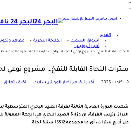
اتصل بنا
فريق العمل
للإشهار لدينا
البحر 24 نافذتكم على عالم البحر وشؤونه
المزيد
أسواق السمك
الملاحة البحرية
معاهد وتكوي
أخبار أليوتيس
النجاة القابلة للنفخ… مشروع نوعي لحماية أرواح البحارة تطلقه الغرفة المتوسطي
سترات النجاة القابلة للنفخ… مشروع نوعي لح
9 أكتوبر، 2025
أخبار الغرف
,
أخبار الموانئ
,
سلايدر
اضف تعليق
من أربع سترات، أي ما مجموعه 15512 سترة نجاة.