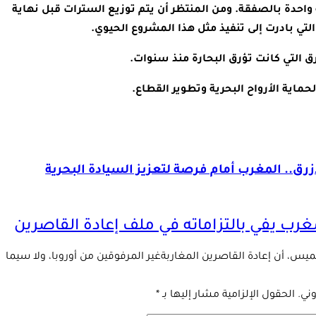
واحدة بالصفقة. ومن المنتظر أن يتم توزيع السترات قبل نهاية
رق التي كانت تؤرق البحارة منذ سنوات.
اية الأرواح البحرية وتطوير القطاع.
رق.. المغرب أمام فرصة لتعزيز السيادة البحرية
رب يفي بالتزاماته في ملف إعادة القاصرين
س، أن إعادة القاصرين المغاربةغير المرفوقين من أوروبا، ولا سيما
ني.
الحقول الإلزامية مشار إليها بـ
*