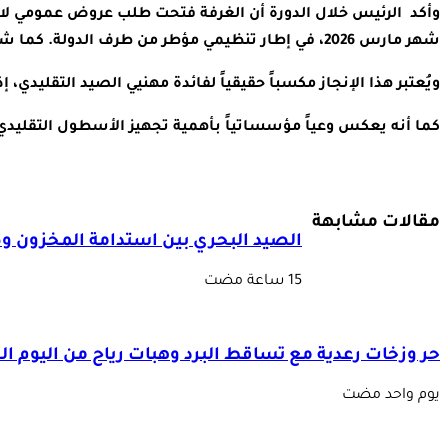
وأكد الرئيس خلال الدورة أن الغرفة فتحت طلب عروض عمومي لاقتن
شهر مارس 2026، في إطار تنظيمي مؤطر من طرف الدولة. كما شدد الدراز على أن غرفة الصيد البحري المتوسطية هي الأولى وطنياً التي بادرت إلى تنفيذ مثل هذا المشروع الحيوي.
ويُعتبر هذا الإنجاز مكسباً حقيقياً لفائدة مهنيي الصيد التقليد
كما أنه يعكس وعياً مؤسساتياً بأهمية تجهيز الأسطول التقليدي 
مقالات مشابهة
الصيد البحري بين استدامة المخزون و
حر وزخات رعدية مع تساقط البرد وهبات رياح من اليوم 
‏يوم واحد مضت