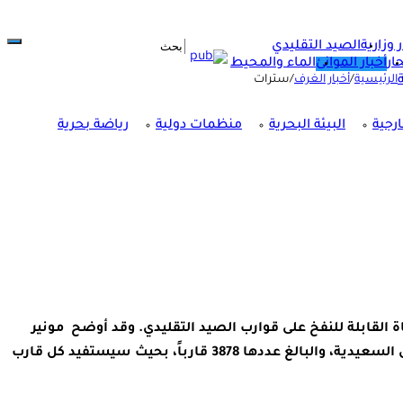
ر وزارية
الصيد التقليدي
ار
أخبار الموانئ
الماء والمحيط
الرئيسية
/
أخبار الغرف
/
سترات
رجية
البيئة البحرية
منظمات دولية
رياضة بحرية
 يتعلق بمشروع توزيع سترات النجاة القابلة للنفخ على قوارب الصيد التقليدي. وقد أوضح مونير
الدراز، رئيس الغرفة، أن وزارة الصيد البحري هي الجهة الممولة للمشروع، الذي يهم قوارب الصيد التقليدي الممتدة من العرائش إلى السعيدية، والبالغ عددها 3878 قارباً، بحيث سيستفيد كل قارب