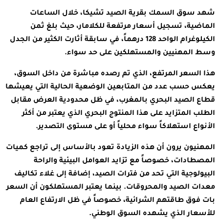
شهد سوق السمك بقرية الصيد تشيكا، خلال الساعات
الماضية، تسجيل أسعار مرتفعة للكلامار، حيث بلغ ثمن
الكيلوغرام الواحد 128 درهماً، في سابقة أثارت الكثير من الجدل
وسط المهنيين والمستهلكين على حد سواء.
هذا السعر المرتفع، الذي تم رصده مباشرة من داخل السوق،
يعكس حسب عدد من المتابعين الوضعية الحالية التي يعيشها
قطاع الصيد البحري بالمغرب، في ظل محدودية العرض مقابل
الطلب المتزايد على هذا المنتوج البحري الذي يعتبر من أكثر
الأنواع استهلاكاً سواء محلياً أو على مستوى التصدير.
المهنيون يرون أن هذه الزيادة تعود بالأساس إلى تراجع كميات
المصطادات، خصوصاً مع تزايد العوامل البيئية والراحة
البيولوجية التي تحد من فترات الصيد، إضافة إلى غلاء تكاليف
معدات الصيد والمحروقات. بينما يعتبر المستهلكون أن السعر
بات فوق طاقتهم الشرائية، خصوصاً في ظل الارتفاع العام
للأسعار الذي يشهده السوق الوطني.