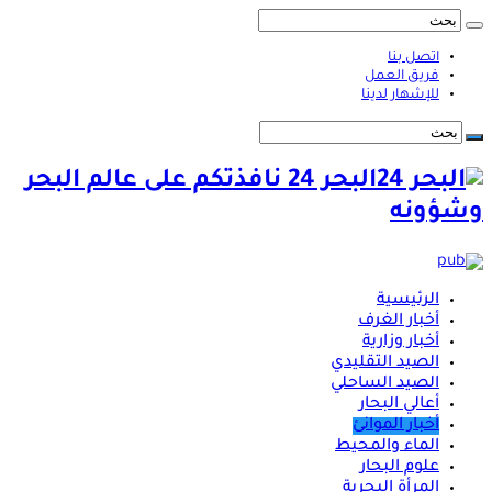
اتصل بنا
فريق العمل
للإشهار لدينا
البحر 24 نافذتكم على عالم البحر
وشؤونه
الرئيسية
أخبار الغرف
أخبار وزارية
الصيد التقليدي
الصيد الساحلي
أعالي البحار
أخبار الموانئ
الماء والمحيط
علوم البحار
المرأة البحرية