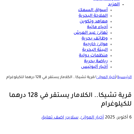
المزيد
أسواق السمك
الملاحة البحرية
معاهد وتكوين
أحياء مائية
تهانئ عيد العرش
وظائف بحرية
موانئ خارجية
البيئة البحرية
منظمات دولية
رياضة بحرية
أخبار أليوتيس
الرئيسية
/
أخبار الموانئ
/
قرية تشيكا.. الكلامار يستقر في 128 درهما للكيلوغرام
قرية تشيكا.. الكلامار يستقر في 128 درهما
للكيلوغرام
6 أكتوبر، 2025
أخبار الموانئ
,
سلايدر
اضف تعليق