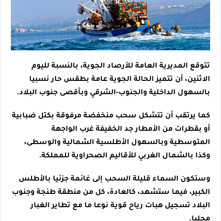
تتوقع المديرية العامة للأرصاد الجوية، بالنسبة لليوم
الاثنين، أن تتميز الحالة الجوية عامة بطقس حار نسبيا
بالسهول الداخلية والجنوب-الشرقي وبأقصى جنوب البلاد.
كما يرتقب أن تتشكل سحب منخفضة مرفوقة بكتل ضبابية
أو بقطرات من الأمطار جد الخفيفة غرب الواجهة
المتوسطية وبالسهول الأطلسية الشمالية والوسطى،
وكذا بالشمال الغربي للأقاليم الصحراوية للمملكة.
وستكون السماء قليلة السحب إلى غائمة جزئيا بالأطلس
الكبير، فيما ستشهد، كالعادة، كل من منطقة طنجة وجنوب
البلاد تسجيل هبات رياح قوية نوعا ما مع تطاير الغبار
محليا.