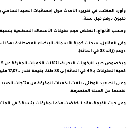
مليون درهم قبل سنة.
وحسب الأنواع، انخفض حجم مفرغات الأسماك السطحية بنسبة 34 في المائة إلى 43.153 طنا بقيمة تقدر بـ 282,99 مليون درهم (ناقص 22 في المائة)
درهم (زائد 38 في المائة).
كمية المفرغات بـ 49 في المائة إلى 88 طنا، بقيمة تقدر بـ 17,07 مليون درهم (زائد 35 في المائة).
نفسها من السنة المنصرمة.
ومن حيث القيمة، فقد انخفضت هذه المفرغات بنسبة 3 في المائة إلى ما يناهز 6,14 مليار درهم مقابل أزيد من 6,30 مليار درهم قبل سنة.