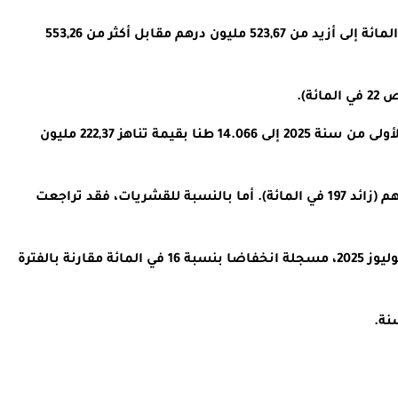
وأورد المكتب، في تقريره الأحدث حول إحصائيات الصيد الساحلي والتقليدي، أن القيمة التجارية لهذه المفرغات تراجعت بنسبة 5 في المائة إلى أزيد من 523,67 مليون درهم مقابل أكثر من 553,26
وفي المقابل، سجلت كمية الأسماك البيضاء المصطادة بهذا الميناء المتوسطي نموا بنسبة 94 في المائة خلال الأشهر السبعة الأولى من سنة 2025 إلى 14.066 طنا بقيمة تناهز 222,37 مليون
وبخصوص صيد الرخويات البحرية، انتقلت الكميات المفرغة من 5 أطنان إلى 12 طنا (زائد 125 في المائة)، بمداخيل بلغت 1,25 مليون درهم (زائد 197 في المائة). أما بالنسبة للقشريات، فقد تراجعت
وعلى الصعيد الوطني، بلغت الكميات المفرغة من منتجات الصيد الساحلي والتقليدي الموجهة للتسويق 523.765 طنا عند متم شهر يوليوز 2025، مسجلة انخفاضا بنسبة 16 في المائة مقارنة بالفترة