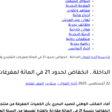
أسواق السمك
الملاحة البحرية
معاهد وتكوين
أحياء مائية
تهانئ عيد العرش
وظائف بحرية
موانئ خارجية
البيئة البحرية
منظمات دولية
رياضة بحرية
أخبار أليوتيس
الرئيسية
/
أخبار الموانئ
/
الداخلة.. انخفاض لحدود 21 في المائة لمفرغات التقليدي والساحلي
الداخلة.. انخفاض لحدود 21 في المائة لمفرغات التقليدي والساحلي
22 أغسطس، 2025
أخبار الموانئ
,
سلايدر
اضف تعليق
انخفاضا بنسبة 21 في المائة مقارنة بالفترة نفسها من السنة المنصرمة.