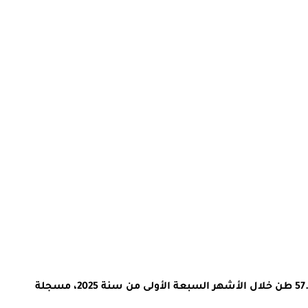
أفاد المكتب الوطني للصيد البحري بأن الكميات المفرغة من منتجات الصيد الساحلي والتقليدي على مستوى ميناء الداخلة بلغت 57.320 طن خلال الأشهر السبعة الأولى من سنة 2025، مسجلة