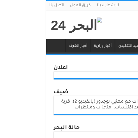
للإشهار لدينا
فريق العمل
اتصل بنا
يد التقليدي
أخبار وزارية
أخبار الغرف
اعلان
ضيف
لقاءات مع مهنيي بوجدور (بالفيديو 2): قرية
د افتيسات.. منجزات ومنتظرات
حالة البحر