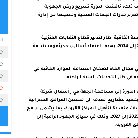
انب ذلك، ناقشت الدورة تسريع ورش الجهوية
تعزيز قدرات الجهات المحلية وتمكينها من إدارة
ة اتفاقية إطار لتدبير قطاع النفايات المنزلية
والمماثلة لها للفترة الممتدة من 2025 إلى 2034، بهدف اعتماد أساليب حديثة ومستدامة
مجال الماء لضمان استدامة الموارد المائية في
في ظل التحديات البيئية الراهنة.
ت الدورة إلى مساهمة الجهة في رأسمال شركة
بتنفيذ مشاريع تهدف إلى تحسين المرافق العمرانية
يات متعددة لتأهيل المراكز القروية، بما يشمل برامج
لتأهيل 26 مركزاً قروياً خلال الفترة من 2025 إلى 2027، وذلك في سياق الجهود الرامية إلى
 القروية.