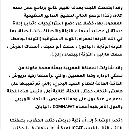
وقد اجتمعت اللجنة بهدف تقييم نتائج برنامج عمل سنة
2021، وكذا الوضع الحالي لتطبيق التدابير التنظيمية
المعمول بها، فضلا عن وضع استراتيجيات وتدابير إدارة
مستقبل مصايد أسماك التونة والأصناف ذات الصلة، بما
في ذلك التونة الحمراء، التونة الاستوائية (التونة الجاحظ،
التونة الوثابة ، الباكور) ، سمك أبو سيف ، أسماك القرش ،
سمك مارلين ، التونة البيضاء ، إلخ.).
وقد شاركت المملكة المغربية ببعثة مهمة مكونة من
ممثلي الإدارة وكذا المهنيين، والتي ترأستها زكية دريوش ،
الكاتبة العامة لقطاع الصيد البحري، والتي تم تعيينها على
هامش انتخاب ممثلي اللجنة، كنائبة أولى لرئيس هذه اللجنة
بدعم من عدة دول على وجه الخصوص ، الاتحاد الأوروبي
والدول الأفريقية أعضاء COMHAFAT ، اليابان.
وتجدر الإشارة إلى أن زكية دريوش مثلت المغرب، بصفتها
النائب الثاني لرئيس ICCAT لمدة أربع سنوات في المكتب