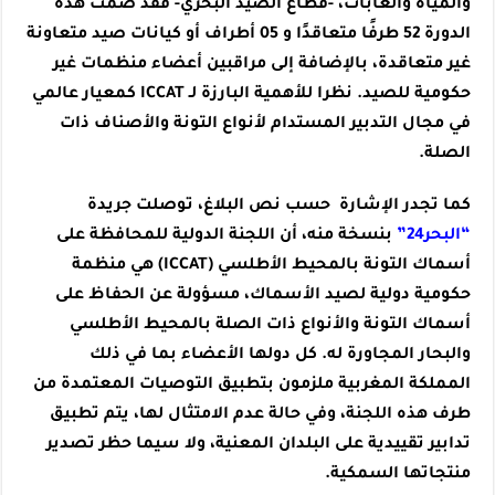
والمياه والغابات، -قطاع الصيد البحري- فقد ضمت هذه
الدورة 52 طرفًا متعاقدًا و 05 أطراف أو كيانات صيد متعاونة
غير متعاقدة، بالإضافة إلى مراقبين أعضاء منظمات غير
حكومية للصيد. نظرا للأهمية البارزة لـ ICCAT كمعيار عالمي
في مجال التدبير المستدام لأنواع التونة والأصناف ذات
الصلة.
كما تجدر الإشارة حسب نص البلاغ، توصلت جريدة
“البحر24”
بنسخة منه، أن اللجنة الدولية للمحافظة على
أسماك التونة بالمحيط الأطلسي (ICCAT) هي منظمة
حكومية دولية لصيد الأسماك، مسؤولة عن الحفاظ على
أسماك التونة والأنواع ذات الصلة بالمحيط الأطلسي
والبحار المجاورة له. كل دولها الأعضاء بما في ذلك
المملكة المغربية ملزمون بتطبيق التوصيات المعتمدة من
طرف هذه اللجنة، وفي حالة عدم الامتثال لها، يتم تطبيق
تدابير تقييدية على البلدان المعنية، ولا سيما حظر تصدير
منتجاتها السمكية.