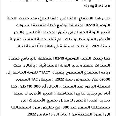
المنتهية ولايته.
خلال هذا الاجتماع الافتراضي وفقا للبلاغ، فقد جددت اللجنة
التوصية 19-02 المتعلقة بوضع خطة متعددة السنوات
لتدبير التونة الحمراء في شرق المحيط الأطلسي والبحر
الأبيض المتوسط. وبذلك ، لم تتغير حصة المغرب مقارنة
بسنة 2021 ، إذ ظلت مستقرة في 3284 طنًا لسنة 2022.
كما جددت اللجنة التوصية 19-02 المتعلقة بالبرنامج متعدد
السنوات لحفظ وتدبير التونة الاستوائية. وبالتالي، تمت
زيادة المجموع المسموح بصيده “TAC” للتونة الجاحظ إلى
62000 طن بخصوص سنة 2022، وسيظل TAC السنوي
لسمكة الباكور عند المستوى الحالي أي 110.000 طن. كما
أنه، تم تجديد تدابير المحافظة والتدبير الأخرى، لا سيما
تحديد العدد الأقصى لوسائل تجميع الأسماك التي
تستعملها السفن عند 300، مع تقليص فترة استعمالها
إلى الفترة الممتدة من 1 يناير إلى 13 مارس 2022.