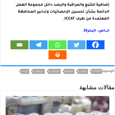
إضافية للتتبع والمراقبة والرصد داخل مجموعة العمل
الدائمة بشأن تحسين الإحصائيات وتدابير المحافظة
المعتمدة من طرف ICCAT.
خـــاص- البحر24
الوسوم
ICCAT
إيكات
التونة
الحمراء
دريوش
زكية
مقالات مشابهة