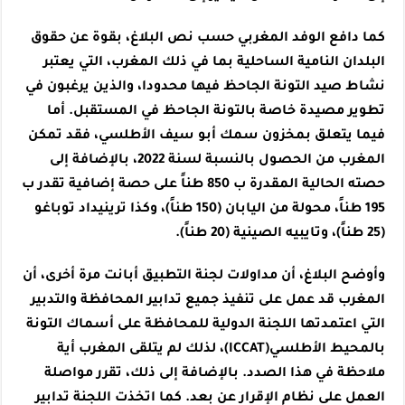
كما دافع الوفد المغربي حسب نص البلاغ، بقوة عن حقوق
البلدان النامية الساحلية بما في ذلك المغرب، التي يعتبر
نشاط صيد التونة الجاحظ فيها محدودا، والذين يرغبون في
تطوير مصيدة خاصة بالتونة الجاحظ في المستقبل. أما
فيما يتعلق بمخزون سمك أبو سيف الأطلسي، فقد تمكن
المغرب من الحصول بالنسبة لسنة 2022، بالإضافة إلى
حصته الحالية المقدرة ب 850 طناً على حصة إضافية تقدر ب
195 طناً، محولة من اليابان (150 طناً)، وكذا ترينيداد توباغو
(25 طناً)، وتايبيه الصينية (20 طناً).
وأوضح البلاغ، أن مداولات لجنة التطبيق أبانت مرة أخرى، أن
المغرب قد عمل على تنفيذ جميع تدابير المحافظة والتدبير
التي اعتمدتها اللجنة الدولية للمحافظة على أسماك التونة
بالمحيط الأطلسي(ICCAT)، لذلك لم يتلقى المغرب أية
ملاحظة في هذا الصدد. بالإضافة إلى ذلك، تقرر مواصلة
العمل على نظام الإقرار عن بعد. كما اتخذت اللجنة تدابير