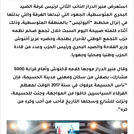
استعرض منير الدراز النائب الثاني لرئيس غرفة الصيد
البحري المتوسطية، الجهود التي تبدلها الغرفة والتي بدلتها
في إنزال مخطط “أليوتيس” بالمنطقة المتوسطية، وذلك
أثناء كلمته صبيحة اليوم السبت خلال تجمع ضخم نظمه
حزب التجمع الوطني للأحرار بطنجة، وحضره عزيز أخنوش
وزير الفلاحة والصيد البحري ورئيس الحزب وعدد من قادة
الحزب وطنيا ومحليا وجهويا.
وقال منير الدراز موجها كلامه لأخنوش وأمام قرابة 5000
مشارك، بصفتي من سكان ومهنيي مدينة الحسيمة، فإن
“ناس الحسيمة عرفوك في سنة 2017 الوقت لمعظم
الفرقاء السياسيين خافوا من المواجهة، وجئت للحسيمة،
ونزلت للشارع وسجلها التاريخ فأحب من أحب وكره من
كره”.