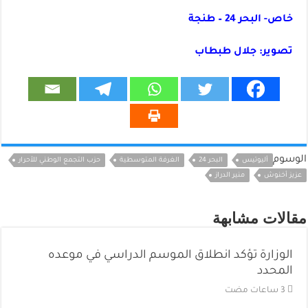
خاص- البحر 24 – طنجة
تصوير: جلال طبطاب
الوسوم
أليوتيس
البحر 24
الغرفة المتوسطية
حزب التجمع الوطني للأحرار
عزيز أخنوش
منير الدراز
مقالات مشابهة
الوزارة تؤكد انطلاق الموسم الدراسي في موعده
المحدد