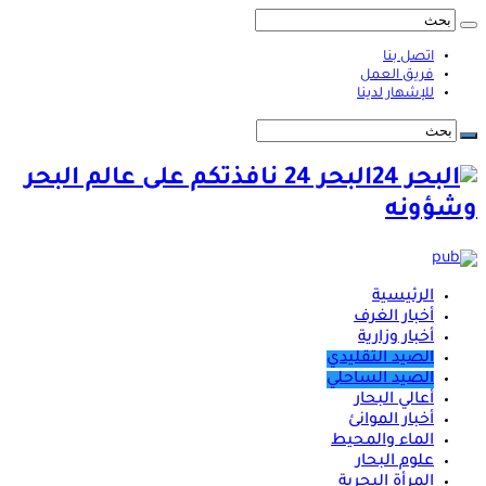
اتصل بنا
فريق العمل
للإشهار لدينا
البحر 24 نافذتكم على عالم البحر
وشؤونه
الرئيسية
أخبار الغرف
أخبار وزارية
الصيد التقليدي
الصيد الساحلي
أعالي البحار
أخبار الموانئ
الماء والمحيط
علوم البحار
المرأة البحرية