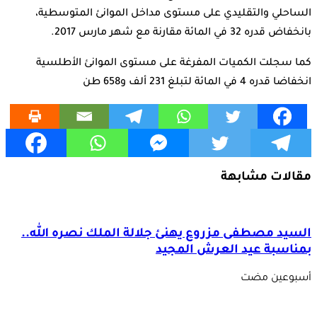
الساحلي والتقليدي على مستوى مداخل الموانئ المتوسطية،
بانخفاض قدره 32 في المائة مقارنة مع شهر مارس 2017.
كما سجلت الكميات المفرغة على مستوى الموانئ الأطلسية
انخفاضا قدره 4 في المائة لتبلغ 231 ألف و658 طن
مقالات مشابهة
السيد مصطفى مزروع يهنئ جلالة الملك نصره الله..
بمناسبة عيد العرش المجيد
‏أسبوعين مضت