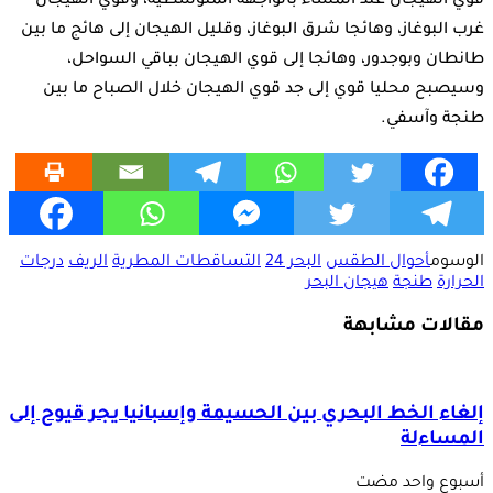
قوي الهيجان عند المساء بالواجهة المتوسطية، وقوي الهيجان
غرب البوغاز، وهائجا شرق البوغاز، وقليل الهيجان إلى هائج ما بين
طانطان وبوجدور، وهائجا إلى قوي الهيجان بباقي السواحل،
وسيصبح محليا قوي إلى جد قوي الهيجان خلال الصباح ما بين
طنجة وآسفي.
الوسوم
أحوال الطقس
البحر 24
التساقطات المطرية
الريف
درجات
الحرارة
طنجة
هيجان البحر
مقالات مشابهة
إلغاء الخط البحري بين الحسيمة وإسبانيا يجر قيوح إلى
المساءلة
‏أسبوع واحد مضت