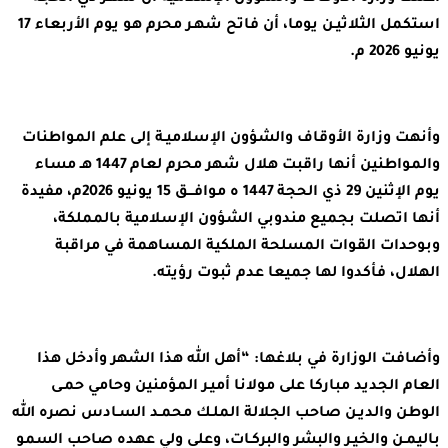
استكمل الثلاثيـن يوما، أن فاتح شهـر محرم هو يوم الأربعاء 17
يونيو 2026 م.
وأنهت وزارة الأوقاف والشؤون الإسلاميـة إلى علم المواطنات
والمواطنين أنها راقبت هلال شهر محرم لعام 1447 هـ مساء
يوم الإثنين 29 ذي الحجة 1447 ه موافـــق 15 يونيو 2026م، مفيدة
أنها اتصلت بجميع مندوبي الشؤون الإسلامية بالمملكة،
وبوحدات القوات المسلحة الملكية المساهمة في مراقبة
الهلال، فأكدوا لها جميعا عدم ثبوت رؤيته.
وأضافت الوزارة في بلاغها: “أهل الله هذا الشهر وأدخل هذا
العام الجديد مباركا على مولانا أميـر المؤمنين وحامي حمـى
الوطن والديـن صاحب الجلالة الملـك محمـد السـادس نصره الله
باليمـن والخيـر والبشر والبركـات، وعلى ولي عهده صاحب السمو