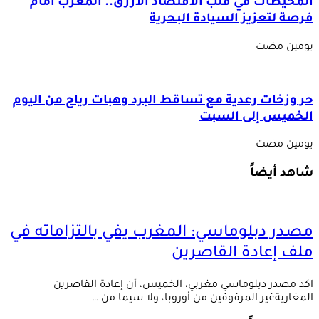
المحيطات في قلب الاقتصاد الأزرق.. المغرب أمام
فرصة لتعزيز السيادة البحرية
‏يومين مضت
حر وزخات رعدية مع تساقط البرد وهبات رياح من اليوم
الخميس إلى السبت
‏يومين مضت
شاهد أيضاً
مصدر دبلوماسي: المغرب يفي بالتزاماته في
ملف إعادة القاصرين
اكد مصدر دبلوماسي مغربي، الخميس، أن إعادة القاصرين
المغاربةغير المرفوقين من أوروبا، ولا سيما من …