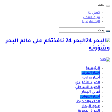
اتصل بنا
فريق العمل
للإشهار لدينا
البحر 24 نافذتكم على عالم البحر
وشؤونه
الرئيسية
أخبار الغرف
أخبار وزارية
الصيد التقليدي
الصيد الساحلي
أعالي البحار
أخبار الموانئ
الماء والمحيط
علوم البحار
المرأة البحرية