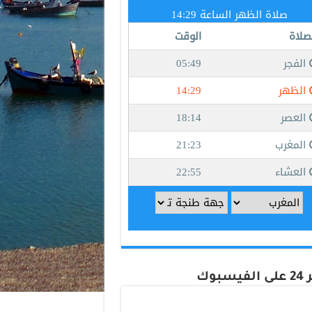
يسبوك