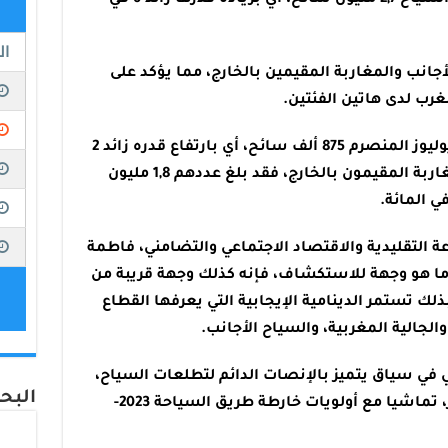
جانب والمغاربة المقيمين بالخارج، مما يؤكد على
غرب لدى هاتين الفئتين.
وبلغ عدد السياح الأجانب خلال شهر يوليوز المنصرم 875 ألف سائح، أي بارتفاع قدره زائد 2
في المائة على أساس سنوي، أما المغاربة المقيمون بالخارج، فقد بلغ عددهم 1,8 مليون
عة التقليدية والاقتصاد الاجتماعي والتضامني، فاطمة
ر ما هو وجهة للاستكشاف، فإنه كذلك وجهة قريبة من
لك تستمر الدينامية الإيجابية التي يعرفها القطاع
الجالية المغربية، والسياح الأجانب.
تي في سياق يتميز بالإنصات الدائم لتطلعات السياح،
البحر 24 على الف
وبالتزام مستمر لتحسين تجربة السفر، تماشيا مع أولويات خارطة طريق السياحة 2023-