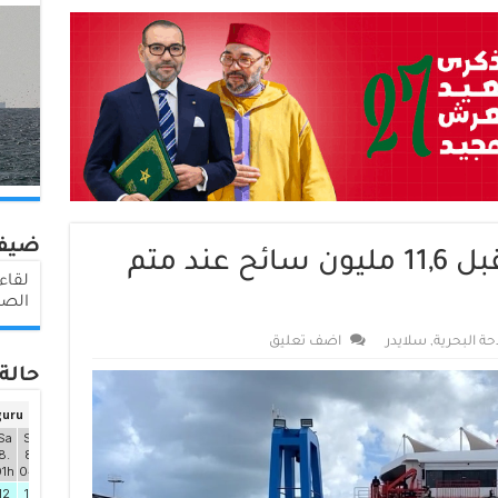
ضيف
سياحة.. المغرب يستقبل 11,6 مليون سائح عند متم
الصي
حة البحرية
,
سلايدر
اضف تعليق
حالة 