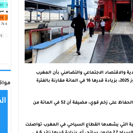
دية والاقتصاد الاجتماعي والتضامني بأن المغرب
استقبل 11,6 مليون سائح بنهاية يوليوز 2025، بزيادة قدرها 16 في المائة مقارنة بالفترة
مواق
وأبرز بلاغ للوزارة أن هذه النتائج تؤكد الحفاظ على زخم قوي، مضيفة أن 52 في المائة من
ابية التي يشهدها القطاع السياحي في المغرب تواصلت
خلال شهر يوليوز أيضا، حيث بلغ عدد السياح 2,7 مليون سائح، أي بزيادة قدرها زائد 6 في