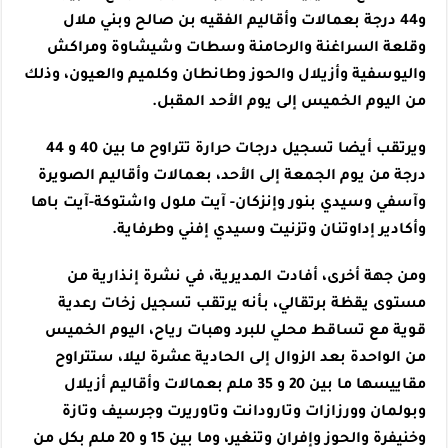
و44 درجة بعمالات وأقاليم الفقيه بن صالح وبني ملال
وقلعة السراغنة والرحامنة وسطات وشيشاوة ومراكش
واليوسفية وأزيلال والحوز وطانطان وكلميم والعيون، وذلك
من اليوم الخميس إلى يوم الأحد المقبل.
ويرتقب أيضا تسجيل درجات حرارة تتراوح ما بين 40 و 44
درجة من يوم الجمعة إلى الأحد، بعمالات وأقاليم الصويرة
وآسفي وسيدي بنور وإنزكان- آيت ملول واشتوكة-آيت باها
وأكادير إداوتنان وتزنيت وسيدي إفني وطرفاية.
ومن جهة أخرى، أفادت المديرية، في نشرة إنذارية من
مستوى يقظة برتقالي، بأنه يرتقب تسجيل زخات رعدية
قوية مع تساقط محلي للبرد وهبات رياح، اليوم الخميس
من الواحدة بعد الزوال إلى الحادية عشرة ليلا، ستتراوح
مقاييسها ما بين 20 و 35 ملم بعمالات وأقاليم أزيلال
وبولمان وورزازات وتارودانت وتاوريرت وجرسيف وتازة
وخنيفرة والحوز وإفران وتنغير، وما بين 15 و 20 ملم بكل من