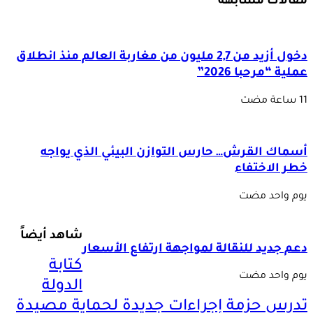
مقالات مشابهة
دخول أزيد من 2,7 مليون من مغاربة العالم منذ انطلاق
عملية “مرحبا 2026”
أسماك القرش… حارس التوازن البيئي الذي يواجه
خطر الاختفاء
‏يوم واحد مضت
شاهد أيضاً
دعم جديد للنقالة لمواجهة ارتفاع الأسعار
كتابة
‏يوم واحد مضت
الدولة
تدرس حزمة إجراءات جديدة لحماية مصيدة