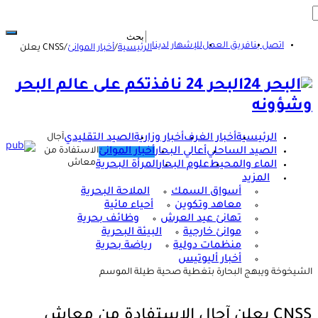
اتصل بنا
فريق العمل
للإشهار لدينا
الرئيسية
/
أخبار الموانئ
/
CNSS يعلن
البحر 24 نافذتكم على عالم البحر
وشؤونه
الرئيسية
أخبار الغرف
أخبار وزارية
الصيد التقليدي
آجال
الصيد الساحلي
أعالي البحار
أخبار الموانئ
الاستفادة من
معاش
الماء والمحيط
علوم البحار
المرأة البحرية
المزيد
أسواق السمك
الملاحة البحرية
معاهد وتكوين
أحياء مائية
تهانئ عيد العرش
وظائف بحرية
موانئ خارجية
البيئة البحرية
منظمات دولية
رياضة بحرية
أخبار أليوتيس
الشيخوخة ويبهج البحارة بتغطية صحية طيلة الموسم
CNSS يعلن آجال الاستفادة من معاش