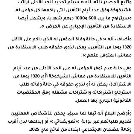
وتابع المصدر ذاته، أنه « سيتم تحديد الحد الأدنى لراتب
الشيخوخة وفق عدد أيام التأمين التي راكمها كل مؤمن له،
وسيتراوح ما بين 600 و1000 درهم شهريا، ويشمل أيضا
الاستفادة من التأمين الإجباري عن المرض ».
وأضاف، أنه « في حالة وفاة المؤمن له الذي راكم على الأقل
1320 يوما من التأمين، يمكن لذوي حقوقه طلب الاستفادة من
معاش المتوفى عنهم ».
وفي حالة عدم توفر المؤمن له على الحد الأدنى من عدد أيام
التأمين للاستفادة من معاش الشيخوخة (أي 1320 يوما من
الاشتراك)، يمكن له أو لذوي حقوقه في حالة وفاته طلب
استرجاع اشتراكاته واشتراكات مشغله وفق المقتضيات
القانونية الجاري بها العمل.
وأوضح البلاغ أنه تبعا لما سبق، يمكن للأشخاص المعنيين
تقديم طلباتهم عبر بوابة »تعويضاتي » أو إيداعها لدى أقرب
وكالة للضمان الاجتماعي ابتداء من فاتح ماي 2025.