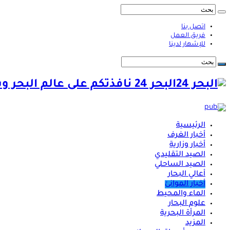
اتصل بنا
فريق العمل
للإشهار لدينا
البحر 24 نافذتكم على عالم البحر وشؤونه
الرئيسية
أخبار الغرف
أخبار وزارية
الصيد التقليدي
الصيد الساحلي
أعالي البحار
أخبار الموانئ
الماء والمحيط
علوم البحار
المرأة البحرية
المزيد