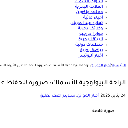
أسواق السمك
الملاحة البحرية
معاهد وتكوين
أحياء مائية
تهانئ عيد العرش
وظائف بحرية
موانئ خارجية
البيئة البحرية
منظمات دولية
رياضة بحرية
أخبار أليوتيس
الرئيسية
/
أخبار الموانئ
/
الراحة البيولوجية للأسماك: ضرورة للحفاظ على الثروة ال
الراحة البيولوجية للأسماك: ضرورة للحفاظ ع
24 يناير، 2025
أخبار الموانئ
,
سلايدر
اضف تعليق
صورة خاصة