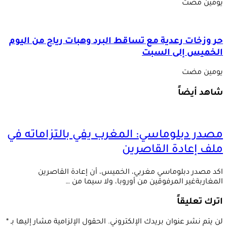
‏يومين مضت
حر وزخات رعدية مع تساقط البرد وهبات رياح من اليوم
الخميس إلى السبت
‏يومين مضت
شاهد أيضاً
مصدر دبلوماسي: المغرب يفي بالتزاماته في
ملف إعادة القاصرين
اكد مصدر دبلوماسي مغربي، الخميس، أن إعادة القاصرين
المغاربةغير المرفوقين من أوروبا، ولا سيما من …
اترك تعليقاً
لن يتم نشر عنوان بريدك الإلكتروني.
الحقول الإلزامية مشار إليها بـ
*