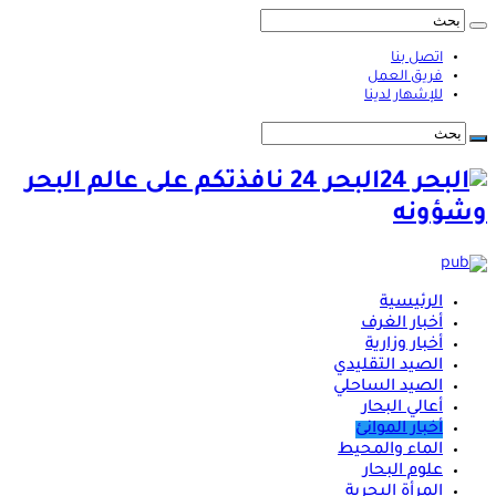
اتصل بنا
فريق العمل
للإشهار لدينا
البحر 24 نافذتكم على عالم البحر
وشؤونه
الرئيسية
أخبار الغرف
أخبار وزارية
الصيد التقليدي
الصيد الساحلي
أعالي البحار
أخبار الموانئ
الماء والمحيط
علوم البحار
المرأة البحرية