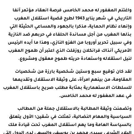
واغتنم المغفور له محمد الخامس فرصة انعقاد مؤتمر آنفا
التاريخي في شهر يناير 1943 لطرح قضية استقلال المغرب
وإنهاء نظام الحماية، مذكرا بالجهود والمساعي الحثيثة التي
بذلها المغرب من أجل مساندة الحلفاء في حربهم ضد النازية
وفي سبيل تحرير أوروبا من الغزو النازي، وهذا ما أيده الرئيس
الأمريكي آنذاك فرانكلان روزفلت الذي اعتبر أن طموح المغرب
لنيل استقلاله واستعادة حريته طموح معقول ومشروع.
لقد كان توقيع سبع وستين شخصية بارزة من شخصيات
المقاومة، من بينهم امرأة، على وثيقة الاستقلال وتقديمها
للسلطات الاستعمارية بمثابة مطلب صريح باستقلال المغرب
في عهد المغفور له محمد الخامس.
وتضمنت وثيقة المطالبة بالاستقلال جملة من المطالب
السياسية والمهام النضالية، تمثلت في شقين؛ الأول يتعلق
بالسياسة العامة وما يهم استقلال المغرب تحت قيادة ملك
البلاد الشرعي سيدي محمد بن يوسف، والسعي لدى الدول التي