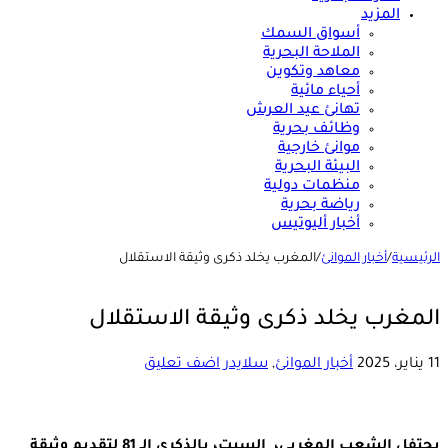
المزيد
أسواق السمك
الملاحة البحرية
معاهد وتكوين
أحياء مائية
تهانئ عيد العرش
وظائف بحرية
موانئ خارجية
البيئة البحرية
منظمات دولية
رياضة بحرية
أخبار أليوتيس
الرئيسية
/
أخبار الموانئ
/
المغرب يخلد ذكرى وثيقة الاستقلال
المغرب يخلد ذكرى وثيقة الاستقلال
11 يناير، 2025
أخبار الموانئ
,
سلايدر
اضف تعليق
يحتفل الشعب المغربي، السبت، بالذكرى الـ 81 لتقديم وثيقة