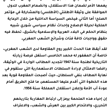
يهمها الأمر لضمان هذا الاستقلال، وانضمام المغرب للدول
الموافقة على وثيقة الأطلنتي (الأطلسي) والمشاركة في مؤتمر
الصلح؛ أما الثاني فيخص السياسة الداخلية من خلال الرعاية
الملكية لحركة الإصلاح وإحداث نظام سياسي شوري شبيه
بنظام الحكم في البلاد العربية والإسلامية بالشرق، تحفظ فيه
حقوق وواجبات كافة فئات وشرائح الشعب المغربي.
لقد أيقظ هذا الحدث الكبير روح المقاومة لدى الشعب المغربي،
خاصة أن المغفور له محمد الخامس استغل فرصة زيارته
التاريخية لطنجة سنة 1947 لتجديد المطالب الواردة في الوثيقة،
رافضا الامتثال لإرادة السلطات الاستعمارية التي ستقوم في
نهاية المطاف بنفي السلطان، حيث أصبحت المقاومة قوية بعد
هذه الخطوة التي أقدم عليها المستعمر، ما فتح الطريق أمام
عودة أب الأمة وإعلان استقلال المملكة سنة 1956.
إن إحياء هذه الملحمة يرمز إلى ارتباط المغاربة بتاريخهم
التحرري، والالتحام الكبير بين العرش والشعب، والاعتراف