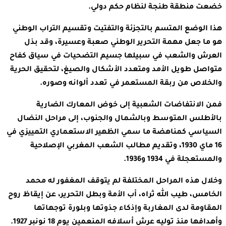
خضعت منطقة طنجة لنظام حكم دولي.
هذا الوضع المتسم بالتجزئة والتفتيت وتقسيم التراب الوطني
هو ما جعل مهمة التحرير الوطني صعبة وعسيرة، وقد بذل
العرش والشعب في سبيلها جسيم التضحيات في سياق كفاح
متواصل طويل الأمد ومتعدد الأشكال والصيغ، لتحقيق الحرية
والخلاص من ربقة المستعمر في تعدد ألوانه وصوره.
فمن الانتفاضات الشعبية إلى خوض المعارك الضارية
بالأطلس المتوسط وبالشمال والجنوب، إلى مراحل النضال
السياسي كمناهضة ما سمي الظهير الاستعماري التمييزي في
16 ماي 1930، وتقديم مطالب الشعب المغربي الإصلاحية
والمستعجلة في 1934 و1936.
وخلال هذه المراحل المختلفة لم يتوقف المغفور له محمد
الخامس، طيب الله ثراه، أب الأمة وبطل التحرير، عن إيقاظ روح
المقاومة لدى المغاربة وإذكاء جذوتها وبلورة توجهاتها
وأهدافها منذ توليه عرش أسلافه المنعمين يوم 18 نونبر 1927.