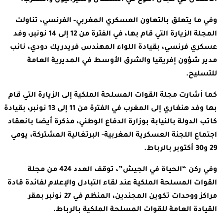
وفي ما يتعلق بالتعاون العسكري المغربي- الفرنسي، تناولت
المجلة الزيارة التي قام بها، في الفترة من 12 إلى 14 نونبر، وفد
عسكري فرنسي، بقيادة اللواء المهندس فريدريك دودي، نائب
مدير شؤون إفريقيا والشرق الأوسط في المديرية العامة
للتسليح.
كما أشارت مجلة القوات المسلحة الملكية إلى الزيارة التي قام
بها وفد هنغاري إلى المغرب في الفترة من 11 إلى 13 نونبر، بقيادة
كاتب الدولة بالنيابة بوزارة الدفاع الوطني، مذكرة أيضا بانعقاد
اجتماع اللجنة العسكرية المغربية- البرتغالية المشتركة، يومي
29 و30 أكتوبر بالرباط.
وفي ركن “الحياة في الجيش”، توقف العدد 424 من مجلة
القوات المسلحة الملكية عند لقاء التبادل والإعلام لفائدة قادة
مراكز ووحدات تكوين المجندين، المنظم في 27 نونبر بمقر
القيادة العامة للقوات المسلحة الملكية بالرباط.