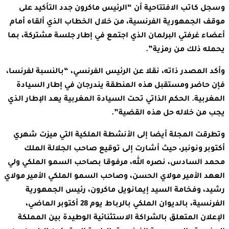
وسجل كاتب الافتتاحية أن “الرئيس ماكرون جدد التأكيد على
موقف الجمهورية الفرنسية، من خلال الخطاب الذي ألقاه أمام
أعضاء غرفتي البرلمان الذي اجتمع في إطار جلسة مشتركة، بما
يحمله ذلك من رمزية”.
وأكد المصدر ذاته، نقلا عن الرئيس الفرنسي، “بالنسبة لفرنسا،
فإن حاضر ومستقبل هذه المنطقة يندرجان في إطار السيادة
المغربية. الحكم الذاتي تحت السيادة المغربية يعد الإطار الذي
يجب من خلاله حل هذه القضية”.
وتطرقت المجلة أيضا إلى الأنشطة الملكية التي ميزت شهري
أكتوبر ونونبر، حيث أشارت إلى توقيع صاحب الجلالة الملك
محمد السادس، نصره الله، مرفوقا بصاحب السمو الملكي ولي
العهد الأمير مولاي الحسن، وصاحب السمو الملكي الأمير مولاي
رشيد، وفخامة السيد إيمانويل ماكرون، رئيس الجمهورية
الفرنسية، بالديوان الملكي بالرباط يوم 28 أكتوبر الماضي،
الإعلان المتعلق بالشراكة الاستثنائية الوطيدة بين المملكة