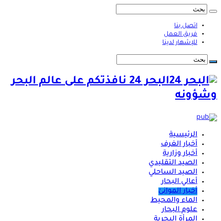
اتصل بنا
فريق العمل
للإشهار لدينا
البحر 24 نافذتكم على عالم البحر
وشؤونه
الرئيسية
أخبار الغرف
أخبار وزارية
الصيد التقليدي
الصيد الساحلي
أعالي البحار
أخبار الموانئ
الماء والمحيط
علوم البحار
المرأة البحرية