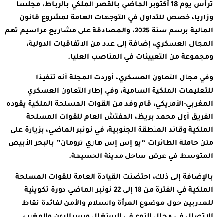
ترأس يوم 18 أكتوبر الماضي بالقصر الملكي بالرباط، مجلسا
وزاريا، خصص للتداول في التوجهات العامة لمشروع قانون
المالية برسم سنة 2025، والمصادقة على مشاريع مراسيم تهم
المجال العسكري، إضافة إلى عدد من الاتفاقيات الدولية،
ومجموعة من التعيينات في المناصب العليا.
وفي مجال التعاون العسكري، أوردت المجلة أنه تنفيذا
للتعليمات الملكية السامية، وفي إطار التعاون العسكري
المغربي-الأمريكي، قام وفد من القوات المسلحة الملكية يقوده
الفريق أول محمد بريظ، المفتش العام للقوات المسلحة
الملكية وقائد المنطقة الجنوبية، في نونبر الماضي، بزيارة على
متن حاملة الطائرات “يو إس إس هاري ترومان” بالبحر الأبيض
المتوسط في عرض ساحل مدينة الحسيمة.
بالإضافة إلى ذلك، احتضنت القيادة العامة للقوات المسلحة
الملكية في الفترة من 18 إلى 22 نونبر الماضي دورة تكوينية
للمدربين حول موضوع المرأة والسلام والأمن لفائدة نقاط
الاتصال في مجال النوع في السنغال وسيراليون والمغرب.