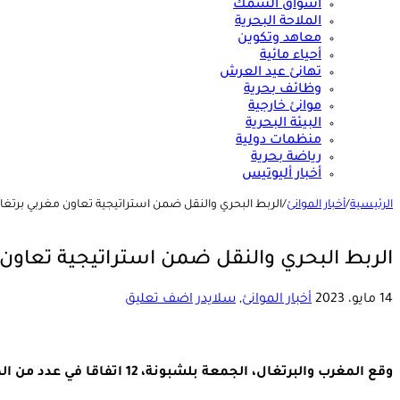
أسواق السمك
الملاحة البحرية
معاهد وتكوين
أحياء مائية
تهانئ عيد العرش
وظائف بحرية
موانئ خارجية
البيئة البحرية
منظمات دولية
رياضة بحرية
أخبار أليوتيس
الرئيسية
/
أخبار الموانئ
/
الربط البحري والنقل ضمن استراتيجية تعاون مغربي برتغا
الربط البحري والنقل ضمن استراتيجية تعاون 
14 مايو، 2023
أخبار الموانئ
,
سلايدر
اضف تعليق
وقع المغرب والبرتغال، الجمعة بلشبونة، 12 اتفاقا في عدد من المجالات الاستراتيجية بهدف تعزيز التعاون الثنائي.