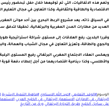
الاقتصادية والطاقية والثقافية، وكذا التعاون في مجال التعليم ال
العديد من مطارات المدن المغربية والبرتغالية، تحقيقا لتدفق 
وقررا البلدين، رفع العلاقات إلى مستوى شراكة استراتيجية طويلة
والجوي والطاقة، وتعزيز التعاون في مجال الشباب والعمالة، والب
ويعكس انعقاد الاجتماع المغربي البرتغالي رفيع المستوى الرغبة
والأطلسي، وكذا دينامية اقتصاديهما من أجل إعطاء دفعة قوية لل
الوسوم
#الوفد_التعليمي
#عبد_الله_الاسناوي
#ماهية_التنمية_البشرية
ا
البرتغالي في الامارات
الاستعمار البرتغالي في الخليج العربي
الاستعمار
على ساحل الخليج
طريق التجارة البرتغالي
ورق من التاريخ