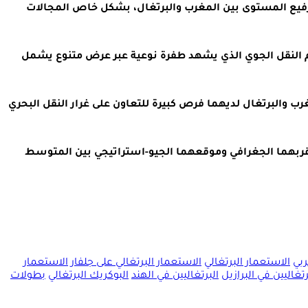
تم توقيعها خلال حفل تبحضور رئيس الوزراء البرتغالي أنطونيو كوسطا، بمناسبة الدورة الـ14 للاجتماع رفيع المستوى بين المغرب والبرتغال، بشكل خاص المجالات
ورتيماو (Portimao) بالجنوب البرتغالي لبنة إضافية لتدعيم النقل الجوي الذي يشهد طفرة نوعية عبر عرض متنوع يشمل
ب والبرتغال لديهما فرص كبيرة للتعاون على غرار النقل البحري
ا قربهما الجغرافي وموقعهما الجيو-استراتيجي بين المتوسط
ربي
الاستعمار البرتغالي
الاستعمار البرتغالي على جلفار
الاستعمار
رتغاليين في البرازيل
البرتغاليين في الهند
البوكريك البرتغالي
بطولات