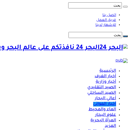
اتصل بنا
فريق العمل
للإشهار لدينا
البحر 24 نافذتكم على عالم البحر وشؤونه
الرئيسية
أخبار الغرف
أخبار وزارية
الصيد التقليدي
الصيد الساحلي
أعالي البحار
أخبار الموانئ
الماء والمحيط
علوم البحار
المرأة البحرية
المزيد