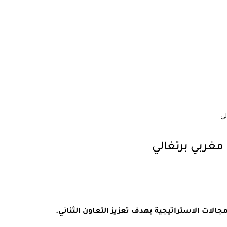
لي
مغربي برتغالي