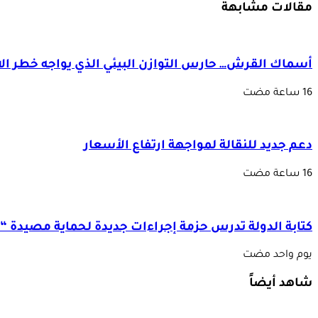
مقالات مشابهة
أسماك القرش… حارس التوازن البيئي الذي يواجه خطر الا
دعم جديد للنقالة لمواجهة ارتفاع الأسعار
كتابة الدولة تدرس حزمة إجراءات جديدة لحماية مصيدة “ا
‏يوم واحد مضت
شاهد أيضاً