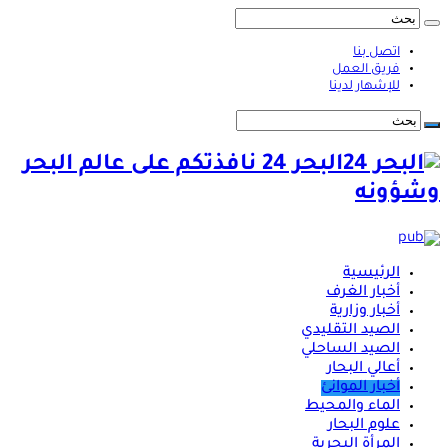
اتصل بنا
فريق العمل
للإشهار لدينا
البحر 24 نافذتكم على عالم البحر
وشؤونه
الرئيسية
أخبار الغرف
أخبار وزارية
الصيد التقليدي
الصيد الساحلي
أعالي البحار
أخبار الموانئ
الماء والمحيط
علوم البحار
المرأة البحرية