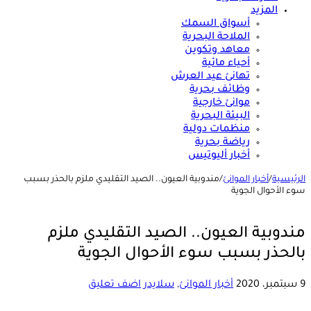
المزيد
أسواق السمك
الملاحة البحرية
معاهد وتكوين
أحياء مائية
تهانئ عيد العرش
وظائف بحرية
موانئ خارجية
البيئة البحرية
منظمات دولية
رياضة بحرية
أخبار أليوتيس
الرئيسية
/
أخبار الموانئ
/
مندوبية العيون.. الصيد التقليدي ملزم بالحذر بسبب
سوء الأحوال الجوية
مندوبية العيون.. الصيد التقليدي ملزم
بالحذر بسبب سوء الأحوال الجوية
9 سبتمبر، 2020
أخبار الموانئ
,
سلايدر
اضف تعليق