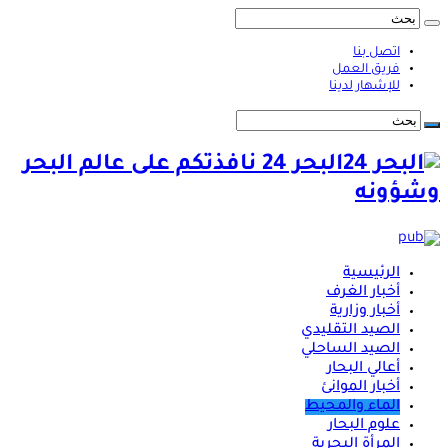
اتصل بنا
فريق العمل
للإشهار لدينا
البحر 24 نافذتكم على عالم البحر
وشؤونه
الرئيسية
أخبار الغرف
أخبار وزارية
الصيد التقليدي
الصيد الساحلي
أعالي البحار
أخبار الموانئ
الماء والمحيط
علوم البحار
المرأة البحرية