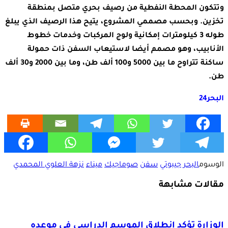
وتتكون المحطة النفطية من رصيف بحري متصل بمنطقة
تخزين. وبحسب مصممي المشروع، يتيح هذا الرصيف الذي يبلغ
طوله 3 كيلومترات إمكانية ولوج المركبات وخدمات خطوط
الأنابيب، وهو مصمم أيضا لاستيعاب السفن ذات حمولة
ساكنة تتراوح ما بين 5000 و100 ألف طن، وما بين 2000 و30 ألف
طن.
البحر24
الوسوم
البحر
جيبوتي
سفن
صوماجيك
ميناء
نزهة العلوي المحمدي
مقالات مشابهة
الوزارة تؤكد انطلاق الموسم الدراسي في موعده