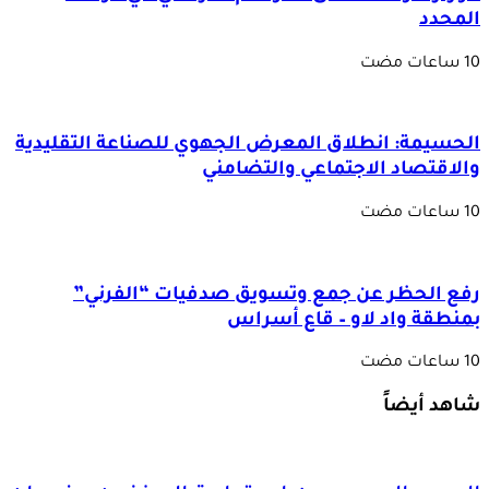
المحدد
الحسيمة: انطلاق المعرض الجهوي للصناعة التقليدية
والاقتصاد الاجتماعي والتضامني
رفع الحظر عن جمع وتسويق صدفيات “الفرني”
بمنطقة واد لاو – قاع أسراس
شاهد أيضاً