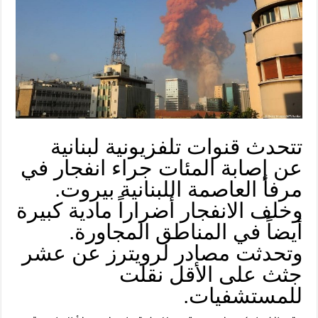
تتحدث قنوات تلفزيونية لبنانية
عن إصابة المئات جراء انفجار في
مرفأ العاصمة اللبنانية بيروت.
وخلف الانفجار أضراراً مادية كبيرة
أيضاً في المناطق المجاورة.
وتحدثت مصادر لرويترز عن عشر
جثث على الأقل نقلت
للمستشفيات.