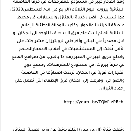
وقع انفجار كبير في مستودع للمفرقعات في مرفأ العاصمة
اللبنانية بيروت اليوم الثلاثاء (الرابع من آب/ أغسطس2020)،
مما تسبب في أضرار كبيرة بالمنازل والسيارات في محيط
منطقة الكرنتينا والجوار. وذكرت الوكالة الوطنية للإعلام
اللبنانية أنه تم استدعاء فرق الإسعاف للتوجه إلى المكان. و
قال مصدر أمني لبناني وآخر طبي لرويترز إن عشر جثث على
الأقل نُقلت إلى المستشفيات في أعقاب الانفجارالضخم .
واندلع حريق كبير في العنبر رقم 12 بالقرب من صوامع القمح
في مرفأ بيروت، في مستودع للمفرقعات، وسمع دوي
انفجارات قوية في المكان، ترددت اصداؤها في العاصمة
والضواحي. وهرعت إلى المكان فرق الإطفاء التي تعمل على
إخماد النيران.
https://youtu.be/TQM1-zPBcbI
ونقلت قناة (إل.بي.سي) التلفزيونية عن وزير الصحة اللبناني