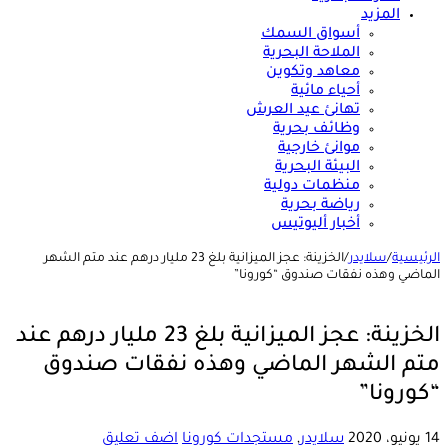
المزيد
أسواق السمك
الملاحة البحرية
معاهد وتكوين
أحياء مائية
تهانئ عيد العرش
وظائف بحرية
موانئ خارجية
البيئة البحرية
منظمات دولية
رياضة بحرية
أخبار أليوتيس
الرئيسية
/
سلايدر
/
الخزينة: عجز الميزانية بلغ 23 مليار درهم عند متم الشهر
الماضي وهذه نفقات صندوق “كورونا”
الخزينة: عجز الميزانية بلغ 23 مليار درهم عند
متم الشهر الماضي وهذه نفقات صندوق
“كورونا”
14 يونيو، 2020
سلايدر
,
مستجدات كورونا
اضف تعليق