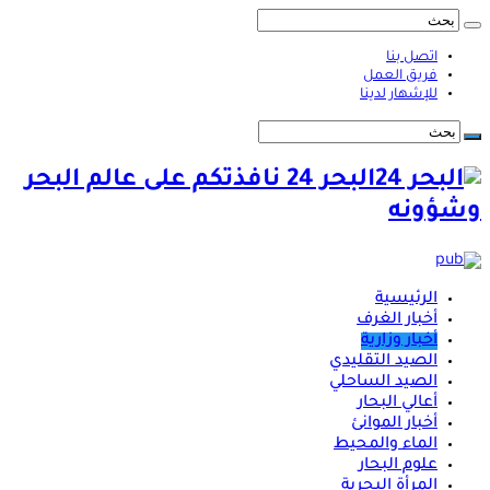
اتصل بنا
فريق العمل
للإشهار لدينا
البحر 24 نافذتكم على عالم البحر
وشؤونه
الرئيسية
أخبار الغرف
أخبار وزارية
الصيد التقليدي
الصيد الساحلي
أعالي البحار
أخبار الموانئ
الماء والمحيط
علوم البحار
المرأة البحرية