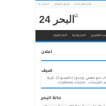
للإشهار لدينا
فريق العمل
اتصل بنا
يد التقليدي
أخبار وزارية
أخبار الغرف
اعلان
ضيف
لقاءات مع مهنيي بوجدور (بالفيديو 2): قرية
د افتيسات.. منجزات ومنتظرات
حالة البحر