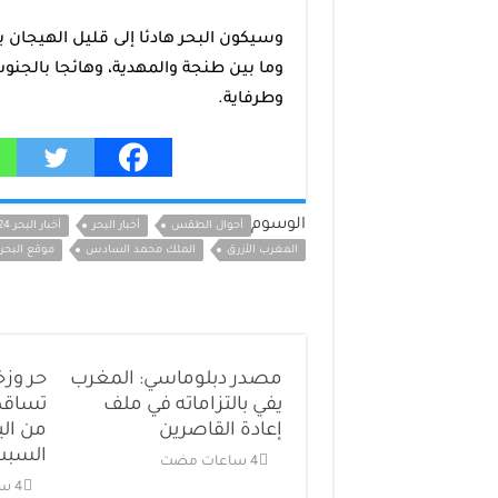
وسيكون البحر هادئا إلى قليل الهيجان ب
وما بين طنجة والمهدية، وهائجا بالجنو
وطرفاية.
الوسوم
أحوال الطقس
أخبار البحر
أخبار البحر 24
المغرب الأزرق
الملك محمد السادس
موقع البحر 24
مصدر دبلوماسي: المغرب
حر وزخ
يفي بالتزاماته في ملف
تساقط 
إعادة القاصرين
من ال
السبت