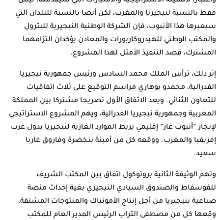
واعتبارا لأهميته الاستراتيجية والامتيازات التي سيقدمها، ليس
فقط بالنسبة لنيجيريا والمغرب، لكن أيضا بالنسبة للبلدان التي
سيعبرها هذا الأنبوب، فإن الشركة الوطنية النيجيرية للبترول
والمكتب الوطني للهيدروكاربورات والمعادن يؤكدان التزامهما
المشترك، قصد التنفيذ الأمثل لهذا المشروع.
إثر ذلك، ترأس الملك محمد السادس ورئيس جمهورية نيجيريا
الفدرالية، محمدو بوهاري مراسم التوقيع على ثلاث اتفاقيات
للتعاون الثنائي. ويعد الاتفاق الأول تصريحا مشتركا بين المملكة
المغربية وجمهورية نيجيريا الفدرالية، ويهم المشروع الاستراتيجي
لإنجاز “أنبوب غاز” إقليمي يربط الموارد الغازية لنيجيريا بدول غرب
إفريقيا والمغرب. ووقعه كل من أمينة بنخضرة وفاروق غاربا
سعيد.
وتهم الوثيقة الثانية بروتوكول اتفاق بين المكتب الشريف
للفوسفاط والصندوق السيادي النيجيري بغية إحداث منصة
صناعية بنيجيريا من أجل إنتاج الأمونياك والمنتوجات المشتقة،
وقعها كل من مصطفى التراب الرئيس المدير العام للمكتب