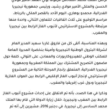
ترأس الملك محمد السادس مرفوقا بولي العهد الأمير مولاي
الحسن والملكي الأمير مولاي رشيد، ورئيس جمهورية نيجيريا
الفدرالية، محمدو بوهاري، اليوم الأحد بالقصر الملكي بالرباط،
مراسم التوقيع على ثلاث اتفاقيات للتعاون الثنائي، واحدة منها
مرتبطة بالمشروع الاستراتيجي لأنبوب الغاز الرابط بين نيجيريا
والمغرب.
وبهذه المناسبة، ألقى كل من فاروق غاربا سعيد المدير العام
لشركة البترول الوطنية النيجيرية وأمينة بنخضرة المديرة العامة
للمكتب الوطني للهيدروكاربورات والمعادن، على التوالي، كلمة حول
مضمون التصريح المشترك بين المملكة المغربية وجمهورية
نيجيريا الفدرالية، المتعلق بإنجاز المرحلة التالية من المشروع
الإستراتيجي لإنجاز أنبوب الغاز الإقليمي الرابط بين الموارد الغازية
لنيجيريا ودول غرب إفريقيا والمغرب.
وذكرا في هذا الصدد، بأنه تم الاتفاق على إحداث مشروع أنبوب الغاز
الرابط بين المغرب ونيجيريا، خلال زيارة الدولة التي قام بها الملك
محمد السادس إلى نيجيريا، في دجنبر 2016، مشيرين إلى أنه تم