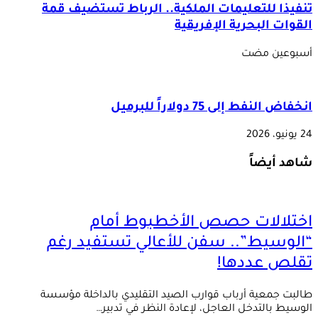
تنفيذا للتعليمات الملكية.. الرباط تستضيف قمة
القوات البحرية الإفريقية
‏أسبوعين مضت
انخفاض النفط إلى 75 دولاراً للبرميل
24 يونيو، 2026
شاهد أيضاً
اختلالات حصص الأخطبوط أمام
“الوسيط”.. سفن للأعالي تستفيد رغم
تقلص عددها!
‬الوسيط‭ ‬بالتدخل‭ ‬العاجل،‭ ‬لإعادة‭ ‬النظر‭ ‬في‭ ‬تدبير‭ …