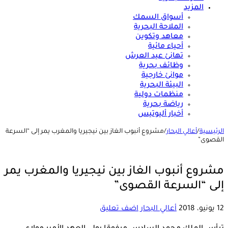
المزيد
أسواق السمك
الملاحة البحرية
معاهد وتكوين
أحياء مائية
تهانئ عيد العرش
وظائف بحرية
موانئ خارجية
البيئة البحرية
منظمات دولية
رياضة بحرية
أخبار أليوتيس
الرئيسية
/
أعالي البحار
/
مشروع أنبوب الغاز بين نيجيريا والمغرب يمر إلى “السرعة
القصوى”
مشروع أنبوب الغاز بين نيجيريا والمغرب يمر
إلى “السرعة القصوى”
12 يونيو، 2018
أعالي البحار
اضف تعليق