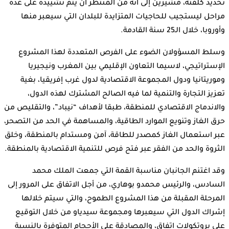
تحديد كلفته، مشيرين إلى أنه من المنتظر أن يتم تشييده على عدة
مراحل ليستجيب للحاجيات المتزايدة للبلدان التي سيعبر منها
وأوروبا، خلال الـ25 سنة القادمة.
وسلط المسؤولان الضوء على الفرص المتعددة لهذا المشروع
الإستراتيجي، لاسيما التعاون الإقليمي بين المغرب ونيجيريا
وموريتانيا ودول المجموعة الاقتصادية لدول غرب إفريقيا، بغية
تعزيز التجارة والتنمية لما فيه الصالح المشترك لهذه الدول،
والاندماج الاقتصادي للمنطقة، طبقا لأهداف “نيباد”، والتقليص من
حرق الغاز وتنويع الموارد الطاقية، والمساهمة في الحد من التصحر،
عبر استعمال الغاز كمصدر للطاقة، آمن ومستدام بالمنطقة، وخلق
الثروة والحد من الفقر عبر فتح فرص للتنمية الاقتصادية بالمنطقة.
وقد اغتنم الجانبان مناسبة القمة التي جمعت الملك محمد
السادس، والرئيس محمدو بوهاري، من أجل الاتفاق على المرور إلى
المرحلة المقبلة من هذا المشروع الطموح، والتي سيتم خلالها
إشراك الدول التي سيعبرها ومجموعة سيدياو من خلال التوقيع
على بروتكولات اتفاق، والمصادقة على الأحجام المتوفرة بالنسبة