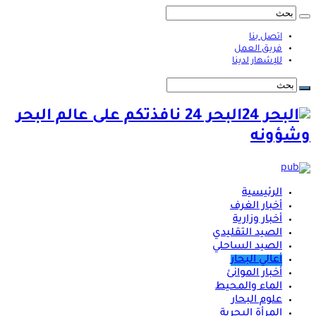
اتصل بنا
فريق العمل
للإشهار لدينا
البحر 24 نافذتكم على عالم البحر
وشؤونه
الرئيسية
أخبار الغرف
أخبار وزارية
الصيد التقليدي
الصيد الساحلي
أعالي البحار
أخبار الموانئ
الماء والمحيط
علوم البحار
المرأة البحرية