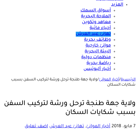
المزيد
أسواق السمك
الملاحة البحرية
معاهد وتكوين
أحياء مائية
تهانئ عيد العرش
وظائف بحرية
موانئ خارجية
البيئة البحرية
منظمات دولية
رياضة بحرية
أخبار أليوتيس
الرئيسية
/
أخبار الموانئ
/
ولاية جهة طنجة ترحل ورشة لتركيب السفن بسبب
شكايات السكان
ولاية جهة طنجة ترحل ورشة لتركيب السفن
بسبب شكايات السكان
7 مايو، 2018
أخبار الموانئ
,
تهانئ عيد العرش
اضف تعليق