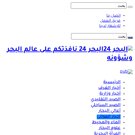
اتصل بنا
فريق العمل
للإشهار لدينا
البحر 24 نافذتكم على عالم البحر
وشؤونه
الرئيسية
أخبار الغرف
أخبار وزارية
الصيد التقليدي
الصيد الساحلي
أعالي البحار
أخبار الموانئ
الماء والمحيط
علوم البحار
المرأة البحرية