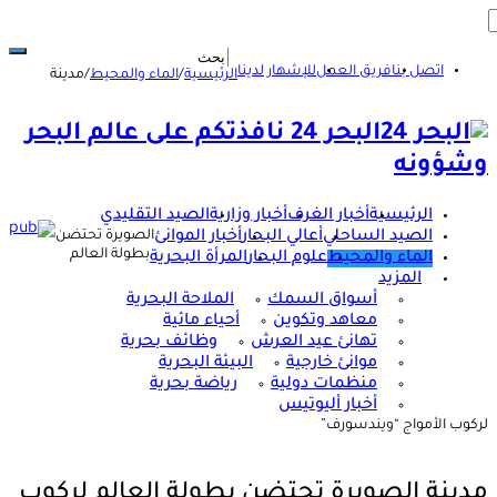
اتصل بنا
فريق العمل
للإشهار لدينا
الرئيسية
/
الماء والمحيط
/
مدينة
البحر 24 نافذتكم على عالم البحر
وشؤونه
الرئيسية
أخبار الغرف
أخبار وزارية
الصيد التقليدي
الصيد الساحلي
أعالي البحار
أخبار الموانئ
الصويرة تحتضن
بطولة العالم
الماء والمحيط
علوم البحار
المرأة البحرية
المزيد
أسواق السمك
الملاحة البحرية
معاهد وتكوين
أحياء مائية
تهانئ عيد العرش
وظائف بحرية
موانئ خارجية
البيئة البحرية
منظمات دولية
رياضة بحرية
أخبار أليوتيس
لركوب الأمواج “ويندسورف”
مدينة الصويرة تحتضن بطولة العالم لركوب