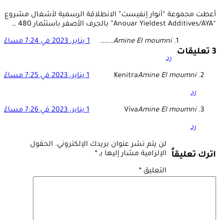
أعطت مجموعة “أنوار إنفيست” الانطلاقة الرسمية لأشغال مشروع
“Anouar Yieldest Additives/AYA” بالجرف الأصفر باستثمار 480 …
Amine El moumni
………
1 يناير، 2023 في 7:24 مساءً
3 تعليقات
رد
Amine El moumni
Kenitra
1 يناير، 2023 في 7:25 مساءً
رد
Amine El moumni
Viva
1 يناير، 2023 في 7:26 مساءً
رد
لن يتم نشر عنوان بريدك الإلكتروني.
الحقول
الإلزامية مشار إليها بـ
*
اترك تعليقاً
التعليق
*