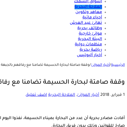
أسواق السمك
الملاحة البحرية
معاهد وتكوين
أحياء مائية
تهانئ عيد العرش
وظائف بحرية
موانئ خارجية
البيئة البحرية
منظمات دولية
رياضة بحرية
أخبار أليوتيس
الرئيسية
/
أخبار الموانئ
/
وقفة صامتة لبحارة الحسيمة تضامنا مع رفاقهم بالجبهة
وقفة صامتة لبحارة الحسيمة تضامنا مع رفاق
1 فبراير، 2018
أخبار الموانئ
,
الملاحة البحرية
اضف تعليق
أفادت مصادر بحرية أن عدد من البحارة بميناء الحسيمة، نفذوا اليوم 
صارخ للقوانين وذلك بدون فريق البحارة.