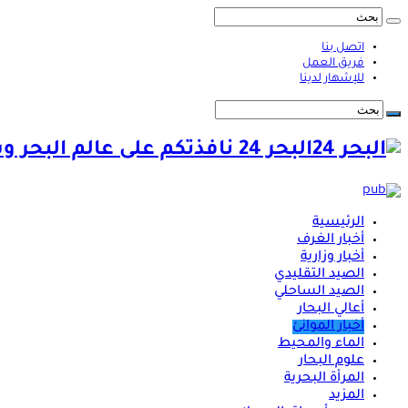
اتصل بنا
فريق العمل
للإشهار لدينا
البحر 24 نافذتكم على عالم البحر وشؤونه
الرئيسية
أخبار الغرف
أخبار وزارية
الصيد التقليدي
الصيد الساحلي
أعالي البحار
أخبار الموانئ
الماء والمحيط
علوم البحار
المرأة البحرية
المزيد