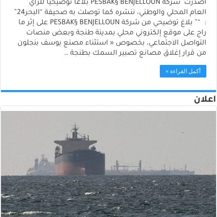
أصدرت شركة PESBAK§ BENJELLOUN بلاغا توضيحيا للرأي
العام المحلي والوطني، ننشره كما توصلت به صحيفة “البحر24”
: “” بلاغ توضيحي من شركة PESBAK§ BENJELLOUN على إثر ما
راج على موقع إلكتروني محلي بمدينة طنجة وبعض منصات
التواصل الاجتماعي، بخصوص « استثناء مصنع يوسف بنجلون
من قرار إغلاق مصانع تصبير السمك بطنجة …
أكمل القراءة »
اعلان