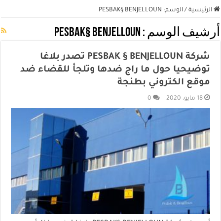
الرئيسية
/
الوسم:
PESBAK§ BENJELLOUN
أرشيف الوسم :
PESBAK§ BENJELLOUN
شركة PESBAK § BENJELLOUN تصدر بلاغا
توضيحيا حول ما راج ضدها وتلجأ للقضاء ضد
موقع الكتروني بطنجة
18 مايو، 2020
0