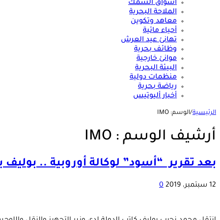
أسواق السمك
الملاحة البحرية
معاهد وتكوين
أحياء مائية
تهانئ عيد العرش
وظائف بحرية
موانئ خارجية
البيئة البحرية
منظمات دولية
رياضة بحرية
أخبار أليوتيس
الرئيسية
/
الوسم:
IMO
أرشيف الوسم :
IMO
بعد تقرير “أسود” لوكالة أوروبية .. بوليف يطير إلى مقر منظمة IMO لتجنب قرارات 
12 سبتمبر، 2019
0