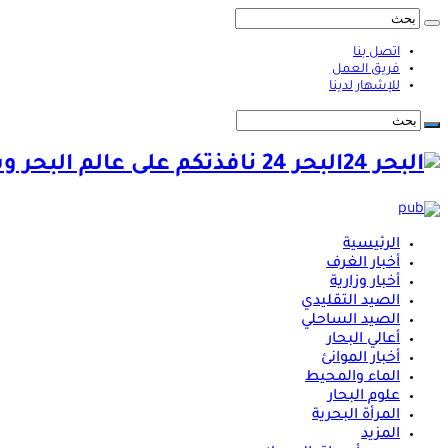
اتصل بنا
فريق العمل
للإشهار لدينا
البحر 24 نافذتكم على عالم البحر وشؤونه
الرئيسية
أخبار الغرف
أخبار وزارية
الصيد التقليدي
الصيد الساحلي
أعالي البحار
أخبار الموانئ
الماء والمحيط
علوم البحار
المرأة البحرية
المزيد