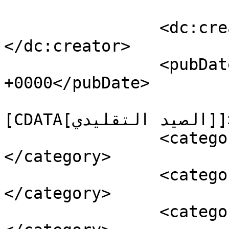
		<dc:creator><![CDATA[moharir]]>
</dc:creator>

		<pubDate>Wed, 28 Aug 2019 20:23:04 
+0000</pubDate>

				<catego
[CDATA[الصيد التقليدي]]></category>

		<category><![CDATA[سلايدر]]>
</category>

		<category><![CDATA[crable bleu]]>
</category>

		<category><![CDATA[الناظور]]>