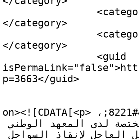
</category>

		<category><![CDATA[داعش الأزرق]]>
</category>

		<category><![CDATA[مارتشيكا]]>
</category>

		<guid 
isPermaLink="false">htt
p=3663</guid>

					<de
on><![CDATA[<p>طالب مهنيو &#8220;مارتشيكا&#8221;، 
بإقليم الناظور المصالح المختصة لدى المعهد الوطني 
للبحث في الصيد، بالتدخل العاجل لإنقاذ السواحل 