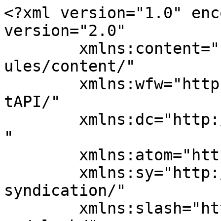
<?xml version="1.0" enc
version="2.0"

	xmlns:content="http://purl.org/rss/1.0/mod
ules/content/"

	xmlns:wfw="http://wellformedweb.org/Commen
tAPI/"

	xmlns:dc="http://purl.org/dc/elements/1.1/
"

	xmlns:atom="http://www.w3.org/2005/Atom"

	xmlns:sy="http://purl.org/rss/1.0/modules/
syndication/"

	xmlns:slash="http://purl.org/rss/1.0/modul