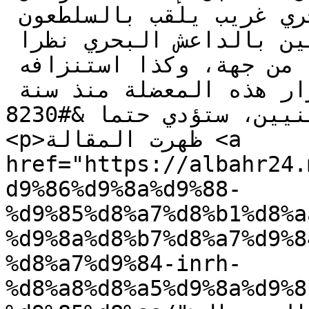
المحيطة بهم، من سلطعون بحري غريب يلقب بالسلطعون 
الأزرق، ويسمى لدى التونسيين بالداعش البحري نظرا 
لخطورته على الثروة البحرية من جهة، وكذا استنزافه 
لشباك المهنيين، حيث أن استمرار هذه المعضلة منذ سنة 
2015 وفق تعبير المهنيين، ستؤدي حتما &#8230;</p>

<p>ظهرت المقالة <a 
href="https://albahr24.
d9%86%d9%8a%d9%88-
%d9%85%d8%a7%d8%b1%d8%a
%d9%8a%d8%b7%d8%a7%d9%8
%d8%a7%d9%84-inrh-
%d8%a8%d8%a5%d9%8a%d9%8