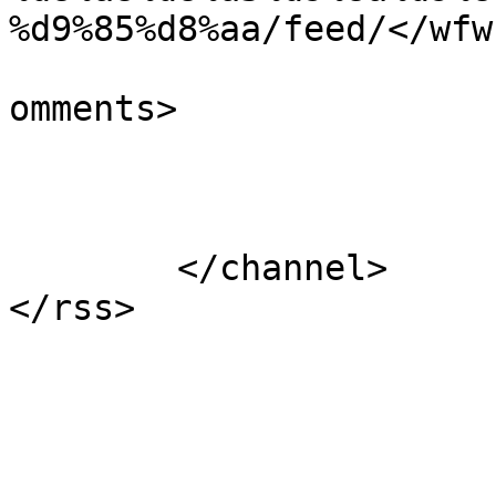
%d9%85%d8%aa/feed/</wfw
			<slash:comments>0</slash
omments>

			</item>
	</channel>
