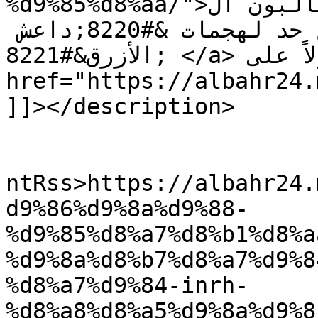
%d9%85%d8%aa/">مهنيو مارتشيكا يطالبون ال INRH  
بإيفاد متخصصين لوضع حد لهجمات &#8220;داعش 
الأزرق&#8221; </a> أولاً على <a 
href="https://albahr24.ma">البحر 24</a
]]></description>

					<wf
ntRss>https://albahr24.
d9%86%d9%8a%d9%88-
%d9%85%d8%a7%d8%b1%d8%a
%d9%8a%d8%b7%d8%a7%d9%8
%d8%a7%d9%84-inrh-
%d8%a8%d8%a5%d9%8a%d9%8