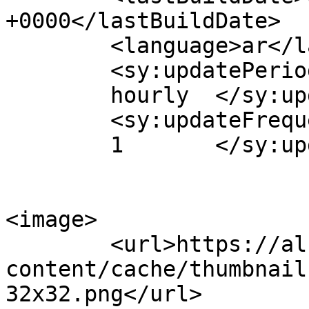
+0000</lastBuildDate>

	<language>ar</language>

	<sy:updatePeriod>

	hourly	</sy:updatePeriod>

	<sy:updateFrequency>

	1	</sy:updateFrequency>

<image>

	<url>https://albahr24.ma/wp-
content/cache/thumbnail
32x32.png</url>
