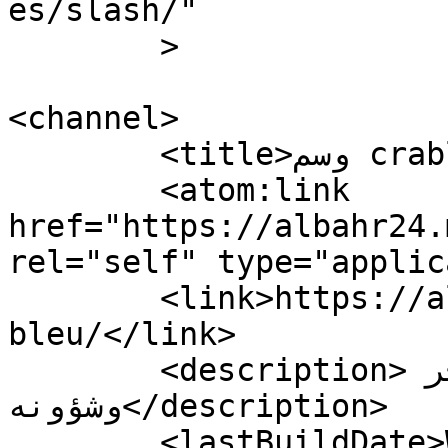
es/slash/"

	>

<channel>

	<title>وسم crable bleu - البحر 24</title>

	<atom:link 
href="https://albahr24.
rel="self" type="applic
	<link>https://albahr24.ma/tag/crable-
bleu/</link>

	<description>نافذتكم على عالم البحر 
وشؤونه</description>

	<lastBuildDate>Wed, 28 Aug 2019 20:23:04 