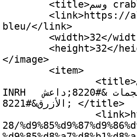
	<title>وسم crable bleu - البحر 24</title>

	<link>https://albahr24.ma/tag/crable-
bleu/</link>

	<width>32</width>

	<height>32</height>

</image> 

	<item>

		<title>مهنيو مارتشيكا يطالبون ال 
INRH  بإيفاد متخصصين لوضع حد لهجمات &#8220;داعش 
الأزرق&#8221; </title>

		<link>https://albahr24.ma/2019/08/
28/%d9%85%d9%87%d9%86%d
%d9%85%d8%a7%d8%b1%d8%a