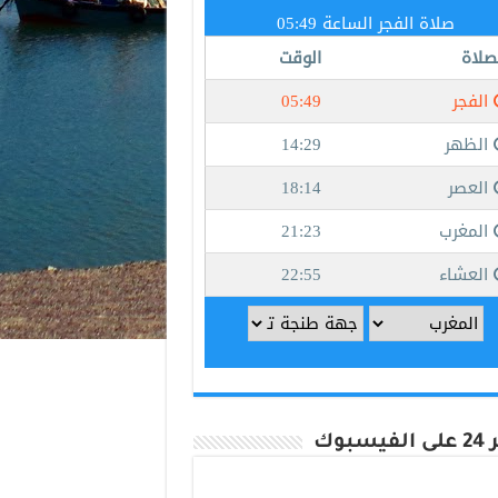
يسبوك