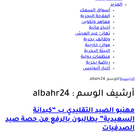
المزيد
أسواق السمك
الملاحة البحرية
معاهد وتكوين
أحياء مائية
تهانئ عيد العرش
وظائف بحرية
موانئ خارجية
البيئة البحرية
منظمات دولية
رياضة بحرية
أخبار أليوتيس
الرئيسية
/
الوسم:
albahr24
أرشيف الوسم :
albahr24
مهنيو الصيد التقليدي ب “كبدانة
السعيدية” يطالبون بالرفع من حصة صيد
الصدفيات