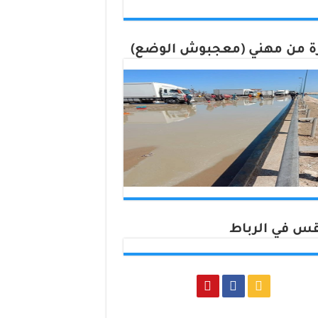
 من مهني (معجبوش الوضع)
س في الرباط
Rabat, Morocco