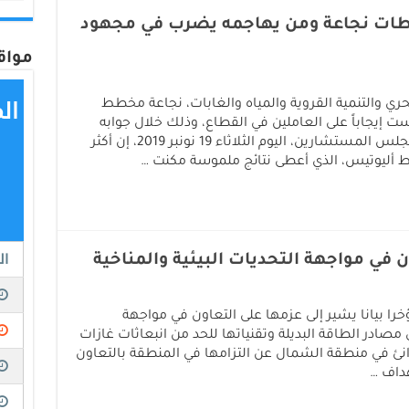
طات نجاعة ومن يهاجمه يضرب في مجهود
مواق
بحري والتنمية القروية والمياه والغابات، نجاعة مخطط
ت إيجاباً على العاملين في القطاع، وذلك خلال جوابه
بالجلسة الأسبوعية للأسئلة الشفوية بمجلس المستشارين، اليوم الثلاثاء 19 نونبر 2019، إن أكثر
ط أليوتيس، الذي أعطى نتائج ملموسة مكنت …
ن في مواجهة التحديات البيئية والمناخية
ا بيانا يشير إلى عزمها على التعاون في مواجهة
لى مصادر الطاقة البديلة وتقنياتها للحد من انبعاثات غازات
وانئ في منطقة الشمال عن التزامها في المنطقة بالتعاون
هداف …