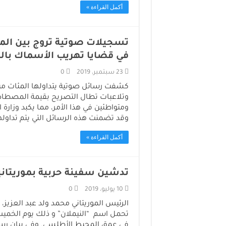
أكمل القراءة »
تسجيلات صوتية تروج بين المهن
في قضايا تهريب الأسماك بال
23 سبتمبر، 2019
0
كشفت رسائل صوتية يتداولها المئات من ا
وتلاعبات تطال التصريح بقيمة المصطادا
ومتواطئين في هذا الأمر، مما يكبد وزارة ا
وقد تضمنت هذه الرسائل التي يتم تداول
أكمل القراءة »
تدشين سفينة حربية بموريتاني
10 يوليو، 2019
0
الرئيس الموريتاني محمد ولد عبد العزيز
تحمل اسم “النيملان” و ذلك يوم الخميس
في عمق المحيط الأطلسي. وفي بيان رسمي