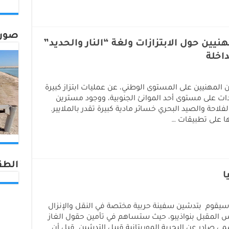
صورة
يين حول الابتزازات ولغة “النار والحديد”
داخلة
لمهنيين على المستوى الوطني، عن عمليات ابتزاز كبيرة
ت على مستوى أحد الموانئ الجنوبية، ووجود مسترين
لفلاحة والصيد البحري خسائر مادية كبيرة تقدر بالملايير.
ها على تطبيقات …
الطق
ا
، سيقوم بتدشين سفينة حربية مختصة في النقل والإنزال
 المقبل بنواذيبو، حيث ستساهم في تأمين حقول الغاز
 صادر عن البحرية الموريتانية قبيل التدشين قيل أن