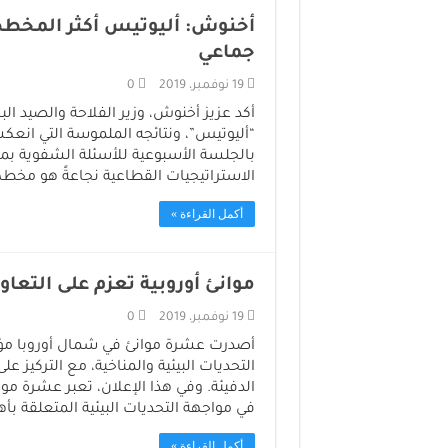
أخنوش: أليوتيس أكثر المخط
جماعي
19 نوفمبر، 2019
0
أكد عزيز أخنوش، وزير الفلاحة والصيد ال
“أليوتيس”، ونتائجه الملموسة التي انعكس
الاستراتيجيات القطاعية نجاعةً هو مخط
أكمل القراءة »
موانئ أوروبية تعزم على التعاو
19 نوفمبر، 2019
0
أصدرت عشرة موانئ في شمال أوروبا مؤخر
التحديات البيئية والمناخية، مع التركيز ع
الدفيئة. وفي هذا الإعلان، تعبر عشرة م
في مواجهة التحديات البيئية المتعلقة بأ
أكمل القراءة »