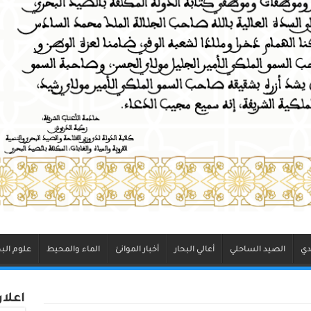
دي
الصيد الساحلي
أعالي البحار
أخبار الموانئ
الماء والمحيط
علوم البح
اعلا