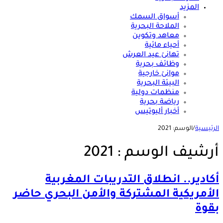
المزيد
أسواق السمك
الملاحة البحرية
معاهد وتكوين
أحياء مائية
تهانئ عيد العرش
وظائف بحرية
موانئ خارجية
البيئة البحرية
منظمات دولية
رياضة بحرية
أخبار أليوتيس
الرئيسية
/
الوسم:
2021
أرشيف الوسم :
2021
أكادير.. انطلاق التدريبات المغربية
الأمريكية المشتركة والأمن البحري حاضر
بقوة