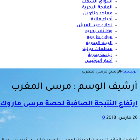
أسواق السمك
الملاحة البحرية
معاهد وتكوين
أحياء مائية
تهانئ عيد العرش
وظائف بحرية
موانئ خارجية
البيئة البحرية
منظمات دولية
رياضة بحرية
أخبار أليوتيس
الرئيسية
/
الوسم:
مرسى المغرب
أرشيف الوسم :
مرسى المغرب
ارتفاع النتيجة الصافية لحصة مرسى ماروك خل
26 مارس، 2018
0