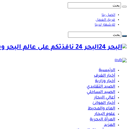
اتصل بنا
فريق العمل
للإشهار لدينا
البحر 24 نافذتكم على عالم البحر وشؤونه
الرئيسية
أخبار الغرف
أخبار وزارية
الصيد التقليدي
الصيد الساحلي
أعالي البحار
أخبار الموانئ
الماء والمحيط
علوم البحار
المرأة البحرية
المزيد