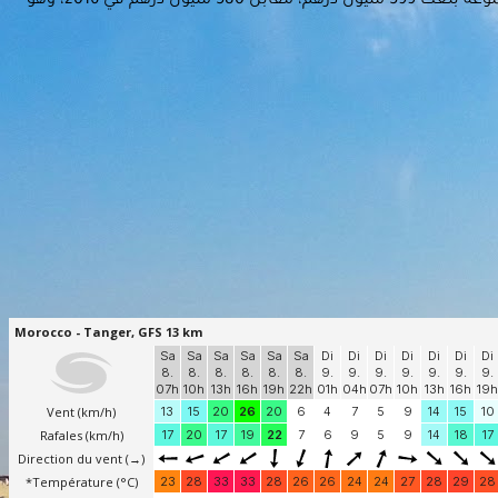
أظهرت النتائج السنوية لشركة (مرسى المغرب) التي تنشط في مجال استغلال الموانئ أن الشركة حققت في 2017 نتيجة صافية لحصة المجموعة بلغت 599 مليون درهم، مقابل 580 مليون درهم في 2016، وهو