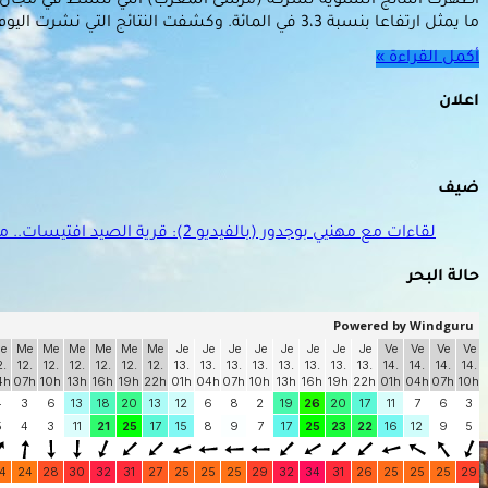
ما يمثل ارتفاعا بنسبة 3،3 في المائة. وكشفت النتائج التي نشرت اليوم الاثنين أن رقم معاملات الشركة، المتخصصة …
أكمل القراءة »
اعلان
ضيف
لقاءات مع مهنيي بوجدور (بالفيديو 2): قرية الصيد افتيسات.. منجزات ومنتظرات
حالة البحر