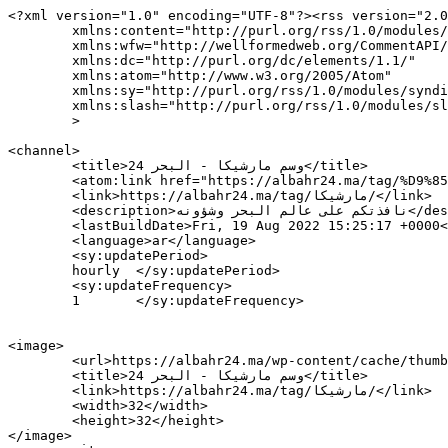
<?xml version="1.0" encoding="UTF-8"?><rss version="2.0
	xmlns:content="http://purl.org/rss/1.0/modules/content/"

	xmlns:wfw="http://wellformedweb.org/CommentAPI/"

	xmlns:dc="http://purl.org/dc/elements/1.1/"

	xmlns:atom="http://www.w3.org/2005/Atom"

	xmlns:sy="http://purl.org/rss/1.0/modules/syndication/"

	xmlns:slash="http://purl.org/rss/1.0/modules/slash/"

	>

<channel>

	<title>وسم مارشيكا - البحر 24</title>

	<atom:link href="https://albahr24.ma/tag/%D9%85%D8%A7%D8%B1%D8%B4%D9%8A%D9%83%D8%A7/feed/" rel="self" type="application/rss+xml" />

	<link>https://albahr24.ma/tag/مارشيكا/</link>

	<description>نافذتكم على عالم البحر وشؤونه</description>

	<lastBuildDate>Fri, 19 Aug 2022 15:25:17 +0000</lastBuildDate>

	<language>ar</language>

	<sy:updatePeriod>

	hourly	</sy:updatePeriod>

	<sy:updateFrequency>

	1	</sy:updateFrequency>

<image>

	<url>https://albahr24.ma/wp-content/cache/thumbnails/2019/06/cropped-jhi-1-32x32.png</url>

	<title>وسم مارشيكا - البحر 24</title>

	<link>https://albahr24.ma/tag/مارشيكا/</link>

	<width>32</width>

	<height>32</height>

</image> 
