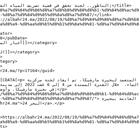
-%d8%a7%d9%84%d9%85%d9%8a%d8%a7%d9%87/</link>

a%d8%a9-%d8%aa%d8%b5%d8%b1%d9%8a%d9%81-%d8%a7%d9%84%d9%8
d9%87/">الناظور.. لجنة تحقق في قضية تصريف المياه العادمة ببحيرة 
a%d8%a9-%d8%aa%d8%b5%d8%b1%d9%8a%d9%81-%d8%a7%d9%84%d9%8