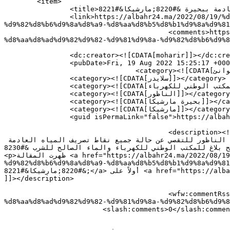
	<item>

		<title>الناظور.. لجنة تحقق في قضية تصريف المياه العادمة ببحيرة &#8220;مارشيكا&#8221;</title>

		<link>https://albahr24.ma/2022/08/19/%d8%a7%d9%84%d9%86%d8%a7%d8%b8%d9%88%d8%b1-%d9%84%d8%ac%d9%86%d8%a9-%d8%aa%d8%ad%d9%82%d9%82-%d9%81%d9%8a-
%d9%82%d8%b6%d9%8a%d8%a9-%d8%aa%d8%b5%d8%b1%d9%8a%d9%81
					<comments>https://albahr24.ma/2022/08/19/%d8%a7%d9%84%d9%86%d8%a7%d8%b8%d9%88%d8%b1-%d9%84%d8%ac%d9%86%d8%a9-
%d8%aa%d8%ad%d9%82%d9%82-%d9%81%d9%8a-%d9%82%d8%b6%d9%8
		<dc:creator><![CDATA[moharir]]></dc:creator>

		<pubDate>Fri, 19 Aug 2022 15:25:17 +0000</pubDate>

				<category><![CDATA[أخبار الموانئ]]></category>

		<category><![CDATA[سلايدر]]></category>

		<category><![CDATA[المكتب الوطني للكهرباء]]></category>

		<category><![CDATA[الناظور]]></category>

		<category><![CDATA[بحيرة مارشيكا]]></category>

		<category><![CDATA[مارشيكا]]></category>

		<guid isPermaLink="false">https://albahr24.ma/?p=17164</guid>

					<description><![CDATA[<p>عقب العريضة الصادرة عن عدة جمعيات بالناظور حول التلويث المتعمد لبحيرة مارشيكا، تم ايفاد لجنة مركزية 
تابعة للمكتب الوطني للكهرباء والماء الصالح للشرب-قطاع الماء،  خلال الفترة الممتدة من 4 إلى 6 غشت 2022 إلى مدينة الناظور للتقصي عن حالة جميع نقاط تصريف المياه العادمة 
في بحيرة مارشيكا. وأوضح بلاغ للمكتب الوطني للكهرباء والماء الصالح للشرب &#8230;</p>

<p>ظهرت المقالة <a href="https://albahr24.ma/2022/08/19/%d8%a7%d9%84%d9%86%d8%a7%d8%b8%d9%88%d8%b1-%d9%84%d8%ac%d9%86%d8%a9-%d8%aa%d8%ad%d9%82%d9%82-%d9%81%d9%8a-
%d9%82%d8%b6%d9%8a%d8%a9-%d8%aa%d8%b5%d8%b1%d9%8a%d9%81-%d8%a7%d9%84%d9%85%d9%8a%d8%a7%
&#8220;مارشيكا&#8221;</a> أولاً على <a href="https://albahr24.ma">البحر 24</a>.</p>

]]></description>

					<wfw:commentRss>https://albahr24.ma/2022/08/19/%d8%a7%d9%84%d9%86%d8%a7%d8%b8%d9%88%d8%b1-%d9%84%d8%ac%d9%86%d8%a9-
%d8%aa%d8%ad%d9%82%d9%82-%d9%81%d9%8a-%d9%82%d8%b6%d9%8
			<slash:comments>0</slash:comments>
