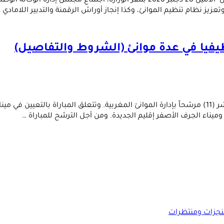
ترأس عبد القادر اعمارة، وزير التجهيز والنقل واللوجستيك والماء، أمس الاثنين 28 د
عزيز نظام تنظيم الموانئ، وكذا إنجاز أوراش الرقمنة والتدبير اللامادي 
أعلنت الوكالة الوطنية للموانئ (ANP) عن تنظيم مباراة لتوظيف أحد عشر (11) مرشحاً بإدارة الموانئ المغرب
رد وميناء الجرف الأصفر إقليم الجديدة. ومن أجل الترشح للمباراة …