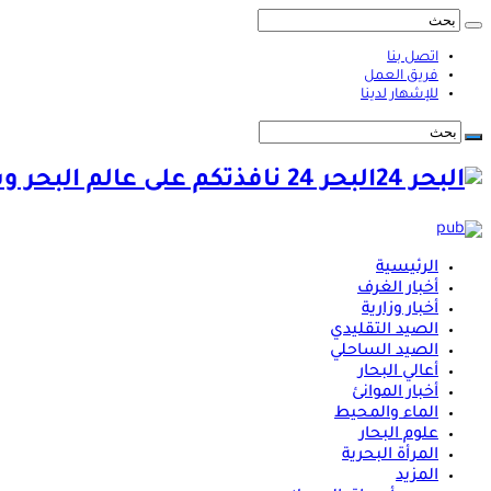
اتصل بنا
فريق العمل
للإشهار لدينا
البحر 24 نافذتكم على عالم البحر وشؤونه
الرئيسية
أخبار الغرف
أخبار وزارية
الصيد التقليدي
الصيد الساحلي
أعالي البحار
أخبار الموانئ
الماء والمحيط
علوم البحار
المرأة البحرية
المزيد