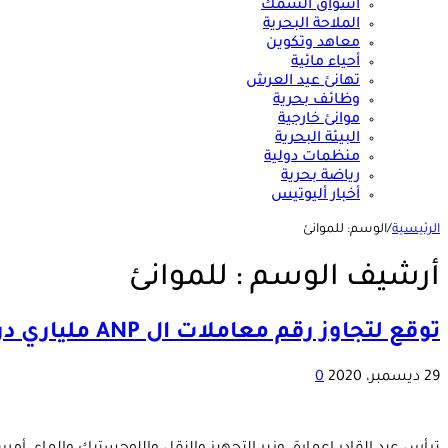
أسواق السمك
الملاحة البحرية
معاهد وتكوين
أحياء مائية
تهانئ عيد العرش
وظائف بحرية
موانئ خارجية
البيئة البحرية
منظمات دولية
رياضة بحرية
أخبار أليوتيس
الرئيسية
/
الوسم:
للموانئ
أرشيف الوسم :
للموانئ
توقع لتجاوز رقم معاملات ال ANP ملياري درهم في 2021.. خلال اجتماع مجلس الإدارة
29 ديسمبر، 2020
0