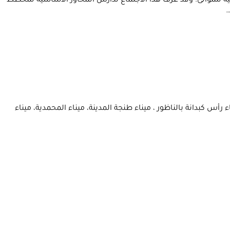
جنبر 2020 بمقر الوزارة، اجتماع مجلس إدارة الوكالة الوطنية للموانئ. وقد عرف هذا الاجتماع تدارس المحاور الأساسية لمخطط
…
ية. وتتعلق المباراة بالتعيين في ميناء رأس كبدانة بالناظور ، ميناء طنجة المدينة، ميناء المحمدية، ميناء