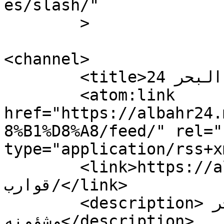
es/slash/"

	>

<channel>

	<title>وسم قوارب - البحر 24</title>

	<atom:link 
href="https://albahr24.
8%B1%D8%A8/feed/" rel="
type="application/rss+x
	<link>https://albahr24.ma/tag/
قوارب/</link>

	<description>نافذتكم على عالم البحر 
وشؤونه</description>
