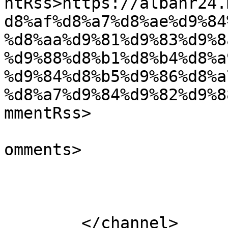
ntRss>https://albahr24.
d8%af%d8%a7%d8%ae%d9%84
%d8%aa%d9%81%d9%83%d9%8
%d9%88%d8%b1%d8%b4%d8%a
%d9%84%d8%b5%d9%86%d8%a
%d8%a7%d9%84%d9%82%d9%8
mmentRss>

			<slash:comments>0</slash
omments>

			</item>
	</channel>
