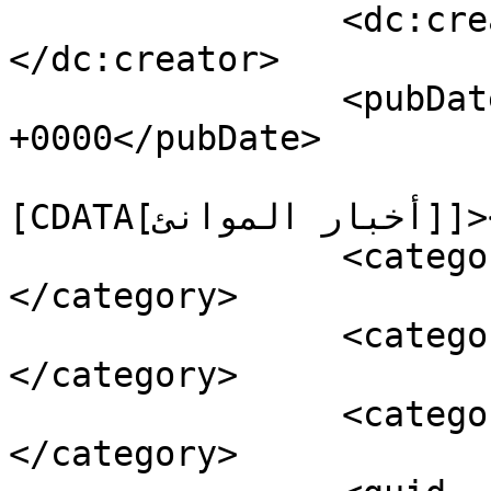
		<dc:creator><![CDATA[moharir]]>
</dc:creator>

		<pubDate>Fri, 21 Oct 2022 10:46:50 
+0000</pubDate>

				<catego
[CDATA[أخبار الموانئ]]></category>

		<category><![CDATA[سلايدر]]>
</category>

		<category><![CDATA[الدرك الملكي]]>
</category>

		<category><![CDATA[قوارب]]>
</category>
