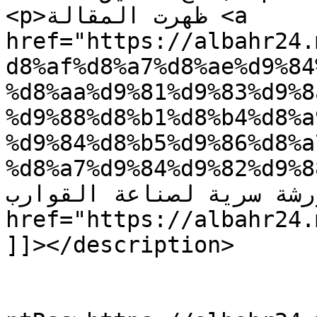
<p>ظهرت المقالة <a 
href="https://albahr24.
d8%af%d8%a7%d8%ae%d9%84
%d8%aa%d9%81%d9%83%d9%8
%d9%88%d8%b1%d8%b4%d8%a
%d9%84%d8%b5%d9%86%d8%a
%d8%a7%d9%84%d9%82%d9%88%d8%a
تفكيك ورشة سرية لصناعة القوارب</a> لى
href="https://albahr24.ma">البحر 24</a
]]></description>

					<wf