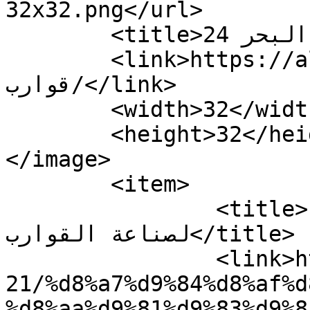
32x32.png</url>

	<title>وسم قوارب - البحر 24</title>

	<link>https://albahr24.ma/tag/
قوارب/</link>

	<width>32</width>

	<height>32</height>

</image> 

	<item>

		<title>الداخلة.. تفكيك ورشة سرية 
لصناعة القوارب</title>

		<link>https://albahr24.ma/2022/10/
21/%d8%a7%d9%84%d8%af%d
%d8%aa%d9%81%d9%83%d9%8