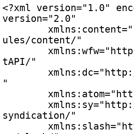
<?xml version="1.0" enc
version="2.0"

	xmlns:content="http://purl.org/rss/1.0/mod
ules/content/"

	xmlns:wfw="http://wellformedweb.org/Commen
tAPI/"

	xmlns:dc="http://purl.org/dc/elements/1.1/
"

	xmlns:atom="http://www.w3.org/2005/Atom"

	xmlns:sy="http://purl.org/rss/1.0/modules/
syndication/"

	xmlns:slash="http://purl.org/rss/1.0/modul