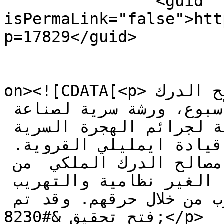
		<guid 
isPermaLink="false">htt
p=17829</guid>

					<de
on><![CDATA[<p>علم لدى مصدر مطلع، أن   مصالح الدرك 
الملكي فككت بحر هذا الأسبوع، ورشة سرية لصناعة 
القوارب التقليدية الموجهة لجرائم الهجرة السرية 
والتهريب الدولي بنفوذ قيادة ايمليلي القروية. 
 وأسفرت الحملة التي قادتها مصالح الدرك الملكي  من 
اجل القضاء على ظاهرة الهجرة الغير نظامية والتهريب 
الدولي، عن إتلاف خمسة قوارب من خلال حرقهم. وقد تم 
فتح تحقيق &#8230;</p>
