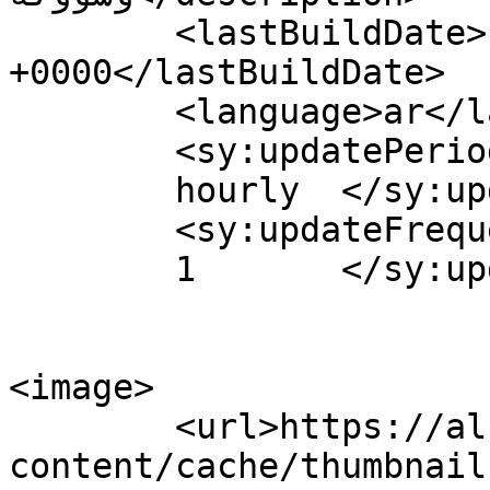
	<lastBuildDate>Fri, 21 Oct 2022 10:46:50 
+0000</lastBuildDate>

	<language>ar</language>

	<sy:updatePeriod>

	hourly	</sy:updatePeriod>

	<sy:updateFrequency>

	1	</sy:updateFrequency>

<image>

	<url>https://albahr24.ma/wp-
content/cache/thumbnail