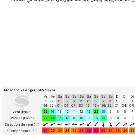
حادثة طرفاية. وليس عبد الله سوى من غامر بحياته في ظلمات