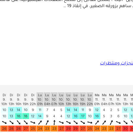
دين “أتيك”، بشكل مفاجئ إلى سطح الصفحات الفيسبوكية، على هامش 
م بزورقه الصغير، في إنقاذ 19 …