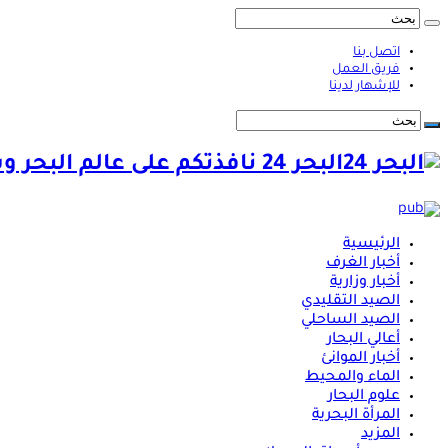
اتصل بنا
فريق العمل
للإشهار لدينا
البحر 24 نافذتكم على عالم البحر وشؤونه
الرئيسية
أخبار الغرف
أخبار وزارية
الصيد التقليدي
الصيد الساحلي
أعالي البحار
أخبار الموانئ
الماء والمحيط
علوم البحار
المرأة البحرية
المزيد