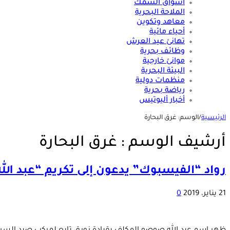
أسواق السمك
الملاحة البحرية
معاهد وتكوين
أحياء مائية
تهانئ عيد العرش
وظائف بحرية
موانئ خارجية
البيئة البحرية
منظمات دولية
رياضة بحرية
أخبار أليوتيس
الرئيسية
/
الوسم:
غرق البحارة
أرشيف الوسم :
غرق البحارة
رواد “الفيسبوك” يدعون إلى تكريم “عبد ال
21 يناير، 2019
0