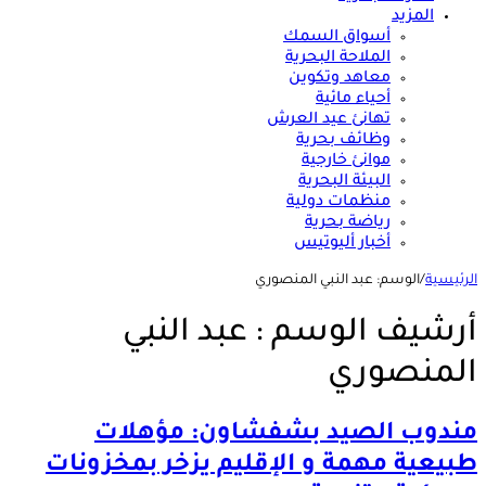
المزيد
أسواق السمك
الملاحة البحرية
معاهد وتكوين
أحياء مائية
تهانئ عيد العرش
وظائف بحرية
موانئ خارجية
البيئة البحرية
منظمات دولية
رياضة بحرية
أخبار أليوتيس
الرئيسية
/
الوسم:
عبد النبي المنصوري
أرشيف الوسم :
عبد النبي
المنصوري
مندوب الصيد بشفشاون: مؤهلات
طبيعية مهمة و الإقليم يزخر بمخزونات