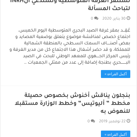
تستنفر الغرفة المتوسطية وتستدعي الINRH
لتباحث المسألة
30 يناير، 2020
0
عُقِـــد بمقر غرفة الصيد البحري المتوسطية اليوم الخميس،
اجتماع خصص لمناقشة موضوع يتعلق بوضعية المصايد و
بعض أصنـــــاف السمك الســطحي بالمنطقة الشمالية
للمملكة، و قد حضر أشغال هذا الاجتماع كل من مدير الغرفة و
رئيس المركز الجــــهوي للمعهد الوطني للبحث في الصيد
البــــــــحري بطنجة إضافة إلى عدد من ممثلي الجمعيات …
أكمل القراءة »
بنجلون يناقش أخنوش بخصوص حصيلة
مخطط ” أليوتيس” وخطط الوزارة مستقبلا
للنهوض به
22 نوفمبر، 2019
0
أكمل القراءة »