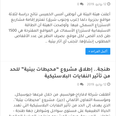
12 يوليو، 2019
0
أعلنت هيئة البيئة في أبوظبي أمس الخميس نتائج دراسة لثلاثة
مواقع بجزيرة دلما (غرب وجنوب شرق) تعتزم إقامة مشاريع
الاستزراع السمكي فيها. وأوضحت الهيئة أن الطاقة
الاستيعابية لاستزراع الأسماك في المواقع المقترحة هي 1500
طن كحد أقصى لكل موقع، بصرف النظر عن عدد الأقفاص
المطلوب إنشاؤها، لتجنب أي آثار بيئية …
أكمل القراءة »
طنجة.. إطلاق مشروع “محيطات بيئية” للحد
من تأثير النفايات البلاستيكية
12 يوليو، 2019
0
أطلقت شركة لافاراج-هولسيم، من خلال فرعها جيوسيكل،
ومؤسسة التعاون الألماني (جيز)، مشروع “محيطات بيئية”،
الذي يهدف إلى الحد من تأثير النفايات البلاستيكية التي تهدد
الحياة الطبيعية على مستوى سواحل وشواطئ جهة طنجة –