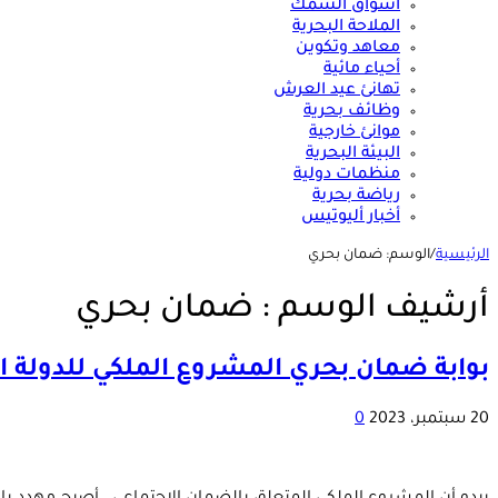
أسواق السمك
الملاحة البحرية
معاهد وتكوين
أحياء مائية
تهانئ عيد العرش
وظائف بحرية
موانئ خارجية
البيئة البحرية
منظمات دولية
رياضة بحرية
أخبار أليوتيس
الرئيسية
/
الوسم:
ضمان بحري
أرشيف الوسم :
ضمان بحري
بوابة ضمان بحري المشروع الملكي للدولة الاجتماعية.. هل وصلت إدا
20 سبتمبر، 2023
0