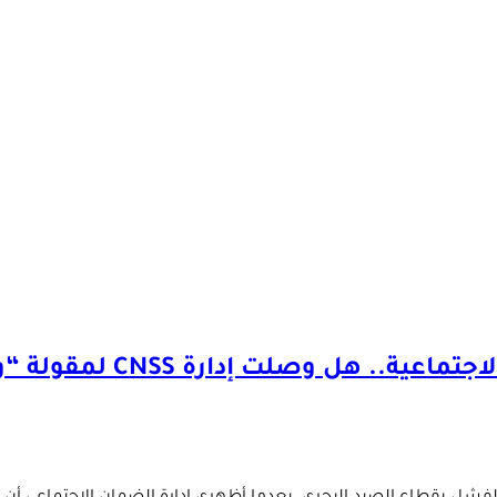
رة CNSS لمقولة “وقف حمار جحا في العقبة”؟