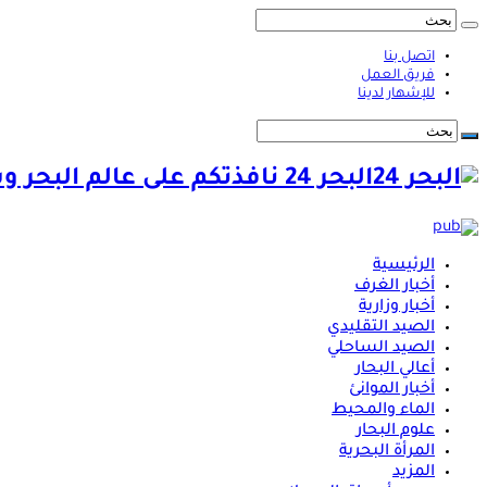
اتصل بنا
فريق العمل
للإشهار لدينا
البحر 24 نافذتكم على عالم البحر وشؤونه
الرئيسية
أخبار الغرف
أخبار وزارية
الصيد التقليدي
الصيد الساحلي
أعالي البحار
أخبار الموانئ
الماء والمحيط
علوم البحار
المرأة البحرية
المزيد