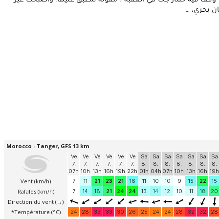
وقف فيه حمار جحا في العقبة”، مقولة تنطبق عليها، وأصبحت غير
ن بحري، …