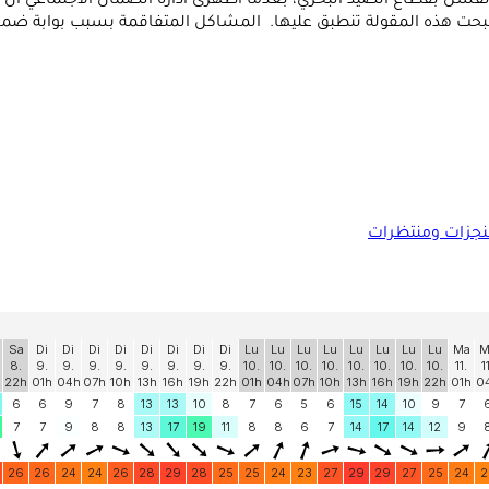
لفشل بقطاع الصيد البحري، بعدما أظهرى ادارة الضمان الاجتماعي أن “
بحت هذه المقولة تنطبق عليها. المشاكل المتفاقمة بسبب بوابة ضما