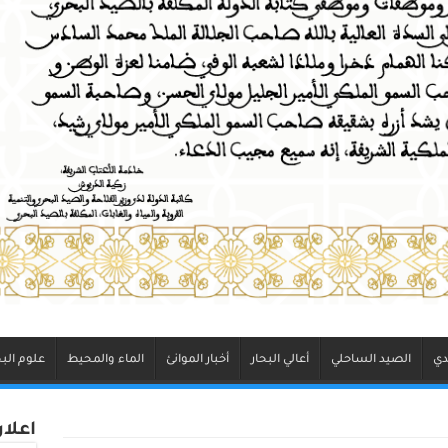
دي
الصيد الساحلي
أعالي البحار
أخبار الموانئ
الماء والمحيط
علوم البح
اعلا