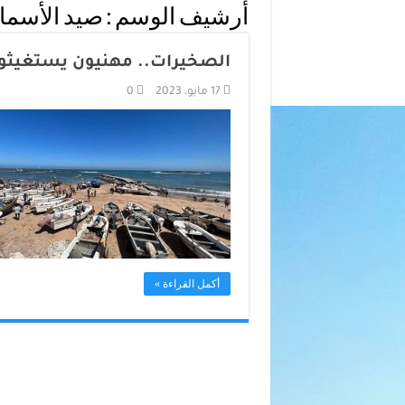
أرشيف الوسم :
صيد الأسما
الصخيرات.. مهنيون يستغيثو
17 مايو، 2023
0
أكمل القراءة »