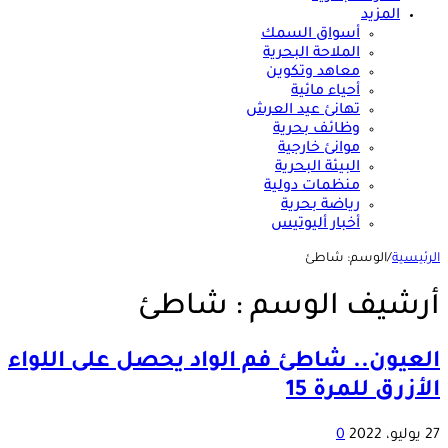
المزيد
أسواق السمك
الملاحة البحرية
معاهد وتكوين
أحياء مائية
تهانئ عيد العرش
وظائف بحرية
موانئ خارجية
البيئة البحرية
منظمات دولية
رياضة بحرية
أخبار أليوتيس
الرئيسية
/
الوسم:
شاطئ
أرشيف الوسم :
شاطئ
العيون.. شاطئ فم الواد يحصل على اللواء
الأزرق للمرة 15
27 يوليو، 2022
0