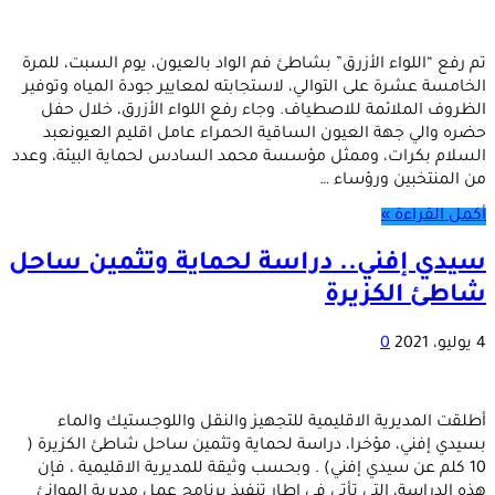
تم رفع “اللواء الأزرق” بشاطئ فم الواد بالعيون، يوم السبت، للمرة
الخامسة عشرة على التوالي، لاستجابته لمعايير جودة المياه وتوفير
الظروف الملائمة للاصطياف. وجاء رفع اللواء الأزرق، خلال حفل
حضره والي جهة العيون الساقية الحمراء عامل اقليم العيونعبد
السلام بكرات، وممثل مؤسسة محمد السادس لحماية البيئة، وعدد
من المنتخبين ورؤساء …
أكمل القراءة »
سيدي إفني.. دراسة لحماية وتثمين ساحل
شاطئ الكزيرة
4 يوليو، 2021
0
أطلقت المديرية الاقليمية للتجهيز والنقل واللوجستيك والماء
بسيدي إفني، مؤخرا، دراسة لحماية وتثمين ساحل شاطئ الكزيرة (
10 كلم عن سيدي إفني) . وبحسب وثيقة للمديرية الاقليمية ، فإن
هذه الدراسة، التي تأتي في إطار تنفيذ برنامج عمل مديرية الموانئ