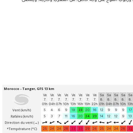
ة ، وركوب الموج على وجه خاص، من المغرب وخارجه. ويسعى