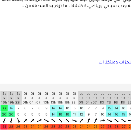
 سيدي إفني مؤهلا ليكون قبلة نموذجية لهواة هذه الرياضات بصفة عام
ة جذب سياحي ورياضي، لاكتشاف ما تزخر به المنطقة من …