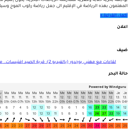
بواجهة بحرية خلابة ومغرية لممارسة الرياضات البحرية، يكون إقليم
المهتمون بهذه الرياضة في الإقليم الى جعل رياضة ركوب الموج وسيل
أكمل القراءة »
اعلان
ضيف
لقاءات مع مهنيي بوجدور (بالفيديو 2): قرية الصيد افتيسات.. منجزات ومنتظرات
حالة البحر