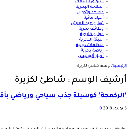
أسواق السمك
الملاحة البحرية
معاهد وتكوين
أحياء مائية
تهانئ عيد العرش
وظائف بحرية
موانئ خارجية
البيئة البحرية
منظمات دولية
رياضة بحرية
أخبار أليوتيس
الرئيسية
/
الوسم:
شاطئ لكزيرة
أرشيف الوسم :
شاطئ لكزيرة
‘الركمجة’ كوسيلة جذب سياحي ورياضي بأقا
5 يوليو، 2019
0