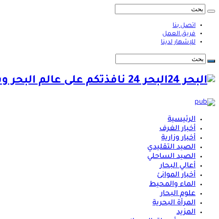
اتصل بنا
فريق العمل
للإشهار لدينا
البحر 24 نافذتكم على عالم البحر وشؤونه
الرئيسية
أخبار الغرف
أخبار وزارية
الصيد التقليدي
الصيد الساحلي
أعالي البحار
أخبار الموانئ
الماء والمحيط
علوم البحار
المرأة البحرية
المزيد