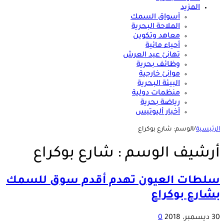
المزيد
أسواق السمك
الملاحة البحرية
معاهد وتكوين
أحياء مائية
تهانئ عيد العرش
وظائف بحرية
موانئ خارجية
البيئة البحرية
منظمات دولية
رياضة بحرية
أخبار أليوتيس
الرئيسية
/
الوسم:
شارع بوكراع
أرشيف الوسم :
شارع بوكراع
سلطات العيون تهدم أقدم سوق للسمك
بشارع بوكراع
30 ديسمبر، 2018
0