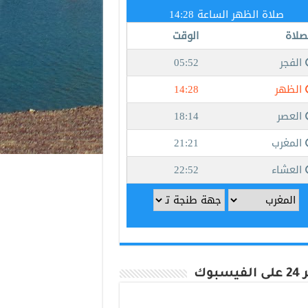
يسبوك