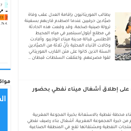
يطالب الموريتانيون بإقامة العدل عقب وفاة
صيَّادين حرفيين عندما اصطدم قاربهم بسفينة
ترولة صينية ضخمة، وقد وقعت هذه الحادثة
في مطلع أيلول/سبتمبر في مياه المحيط
الأطلسي قبالة مدينة ميناء انواذيبو. وأفادت
وكالات الأنباء المحلية بأنَّ ثلاثة من الصيَّادين
الستة الذين كانوا على متن القارب الموريتاني
لقوا مصرعهم، واعتلقت السلطات قبطان …
مواق
 على إطلاق أشغال ميناء نفطي بحضور
ء محطة نفطية بالاستعانة بخبرة المجوعة المغربية
 من خبرة المجموعة المغربية، أشغال بناء رصيف نفطي
منتجات النفطية ومشتقاتها تقع في المنطقة الصناعية