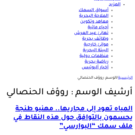
المزيد
أسواق السمك
الملاحة البحرية
معاهد وتكوين
أحياء مائية
تهانئ عيد العرش
وظائف بحرية
موانئ خارجية
البيئة البحرية
منظمات دولية
رياضة بحرية
أخبار أليوتيس
الرئيسية
/
الوسم:
روؤف الحنصالي
أرشيف الوسم :
روؤف الحنصالي
المياه تعود إلى مجاريها.. مهنيو طنجة
يحسمون بالتوافق حول هذه النقاط في
ملف سمك “البوارسي”